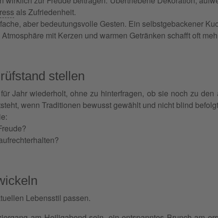
en wirklich zur Freude beitragen. Übertriebene Dekoration, a
ress
als Zufriedenheit.
einfache, aber bedeutungsvolle Gesten. Ein selbstgebackener 
e Atmosphäre mit Kerzen und warmen Getränken schafft oft meh
rüfstand stellen
 für Jahr wiederholt, ohne zu hinterfragen, ob sie noch zu d
tsteht, wenn Traditionen bewusst gewählt und nicht blind befolg
ie:
 Freude?
aufrechterhalten?
wickeln
tuellen Lebensstil passen.
iergang am Heiligabend sein, ein entspanntes Brunch am erst