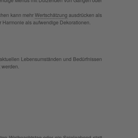
ufwendige Menüs mit Dutzenden von Gängen oder
Kuchen kann mehr
Wertschätzung
ausdrücken als
r Harmonie als aufwendige Dekorationen.
en aktuellen Lebensumständen und Bedürfnissen
t werden.
en Weihnachtstag oder ein Spieleabend statt