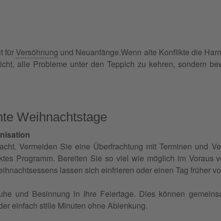
t für
Versöhnung
und Neuanfänge.Wenn alte Konflikte die Harmo
ht, alle Probleme unter den Teppich zu kehren, sondern bew
nnte Weihnachtstage
nisation
cht. Vermeiden Sie eine Überfrachtung mit Terminen und Ver
cktes Programm. Bereiten Sie so viel wie möglich im Voraus 
ihnachtsessens lassen sich einfrieren oder einen Tag früher vo
uhe und Besinnung in Ihre Feiertage. Dies können gemein
r einfach stille Minuten ohne Ablenkung.