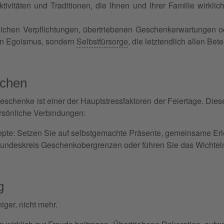
tivitäten und Traditionen, die Ihnen und Ihrer Familie wirklic
lichen Verpflichtungen, übertriebenen Geschenkerwartungen od
ein Egoismus, sondern
Selbstfürsorge
, die letztendlich allen Be
echen
henke ist einer der Hauptstressfaktoren der Feiertage. Diese
rsönliche Verbindungen:
epte: Setzen Sie auf selbstgemachte Präsente, gemeinsame Erl
reundeskreis Geschenkobergrenzen oder führen Sie das Wichtel
g
iger, nicht mehr.