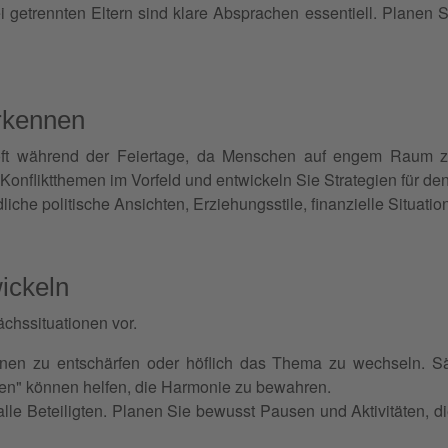
i getrennten Eltern sind klare Absprachen essentiell. Planen
erkennen
 oft während der Feiertage, da Menschen auf engem Raum
e Konfliktthemen im Vorfeld und entwickeln Sie Strategien für d
liche politische Ansichten, Erziehungsstile, finanzielle Situa
ickeln
ächssituationen vor.
onen zu entschärfen oder höflich das Thema zu wechseln. Sä
efen" können helfen, die Harmonie zu bewahren.
alle Beteiligten. Planen Sie bewusst Pausen und Aktivitäten,