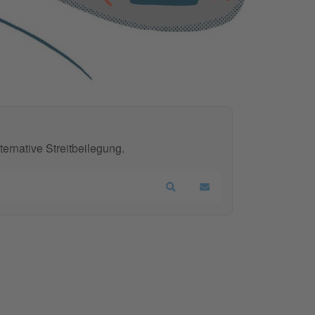
ernative Streitbeilegung.
Search
Updates abonnieren