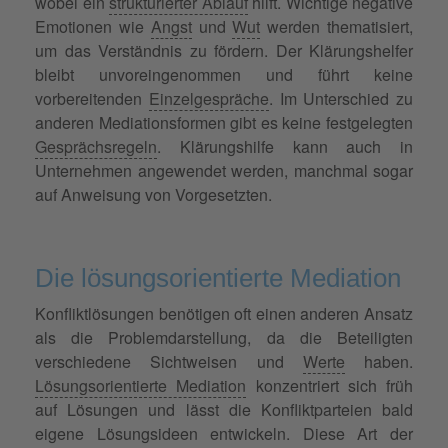
wobei ein
strukturierter Ablauf
hilft. Wichtige negative
Emotionen wie
Angst
und
Wut
werden thematisiert,
um das Verständnis zu fördern. Der Klärungshelfer
bleibt unvoreingenommen und führt keine
vorbereitenden
Einzelgespräche
. Im Unterschied zu
anderen Mediationsformen gibt es keine festgelegten
Gesprächsregeln
. Klärungshilfe kann auch in
Unternehmen angewendet werden, manchmal sogar
auf Anweisung von Vorgesetzten.
Die lösungsorientierte Mediation
Konfliktlösungen benötigen oft einen anderen Ansatz
als die Problemdarstellung, da die Beteiligten
verschiedene Sichtweisen und
Werte
haben.
Lösungsorientierte Mediation
konzentriert sich früh
auf Lösungen und lässt die Konfliktparteien bald
eigene Lösungsideen entwickeln. Diese Art der