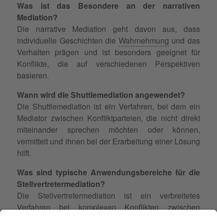
Was ist das Besondere an der narrativen
Mediation?
Die narrative Mediation geht davon aus, dass
individuelle Geschichten die
Wahrnehmung
und das
Verhalten prägen und ist besonders geeignet für
Konflikte, die auf verschiedenen Perspektiven
basieren.
Wann wird die Shuttlemediation angewendet?
Die Shuttlemediation ist ein Verfahren, bei dem ein
Mediator zwischen Konfliktparteien, die nicht direkt
miteinander sprechen möchten oder können,
vermittelt und ihnen bei der Erarbeitung einer Lösung
hilft.
Was sind typische Anwendungsbereiche für die
Stellvertretermediation?
Die Stellvertretermediation ist ein verbreitetes
Verfahren bei komplexen Konflikten zwischen