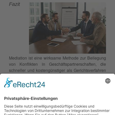
Fazit
Mediation ist eine wirksame Methode zur Beilegung
von Konflikten in Geschäftspartnerschaften, die
schneller und kostengünstiger als Gerichtsverfahren
ist. Sie basiert auf Freiwilligkeit, Vertraulichkeit und
Eigenverantwortung und wird von einem neutralen
Mediator begleitet. Die Zielgruppe umfasst alle
Parteien, die von einem Konflikt betroffen sind. Der
Prozess umfasst verschiedene Phasen und endet mit
einer Abschlussvereinbarung. Mediatoren benötigen
spezielle Fähigkeiten und manchmal auch