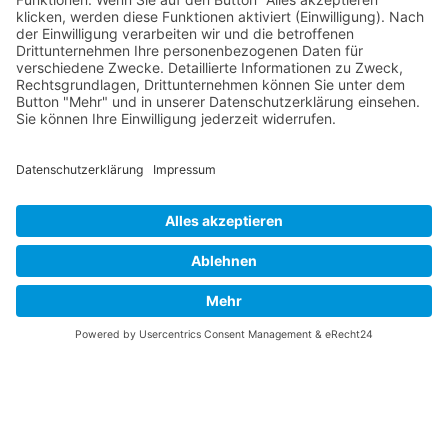
wirtschaftliches und juristisches Fachwissen. Die
Dauer und
Kosten der Mediation
sind fallabhängig,
generell aber niedriger als bei Gerichtsverfahren.
Mediation ist nicht für alle Situationen geeignet, bietet
jedoch Vorteile wie die Erhaltung der
Geschäftsbeziehung und individuell angepasste
Lösungen. Erfolg hängt von sorgfältiger Vorbereitung
und der Wahl des richtigen Mediators ab.
© 2026 Frank Hartung Ihr Mediator bei Konflikten in Familie,
Erbschaft, Beruf, Wirtschaft und Schule
🏠 06844 Dessau-Roßlau Albrechtstraße 116 ☎
0340 530
952 03
263
Bewertungen auf ProvenExpert.com