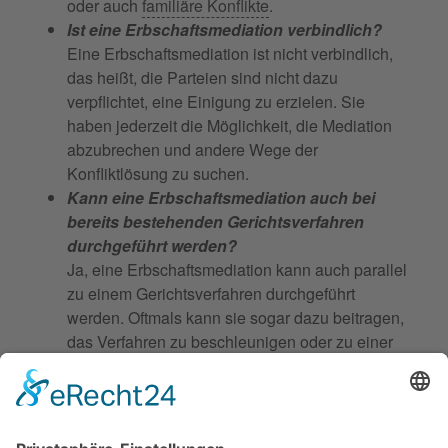
oder auch
familiäre Konflikte
.
Ist eine Erbschaftsmediation verbindlich?
Eine Erbschaftsmediation ist nicht verbindlich,
das heißt, die Parteien sind nicht dazu
verpflichtet, eine Einigung zu erzielen. Sie
haben jederzeit die Möglichkeit, die Mediation
abzubrechen und andere Wege der
Konfliktlösung zu suchen.
Kann eine Erbschaftsmediation auch bei
bereits bestehenden Gerichtsverfahren
durchgeführt werden?
Ja, eine Erbschaftsmediation kann auch parallel
zu einem Gerichtsverfahren durchgeführt
werden. Oftmals kann sie sogar dazu beitragen,
das Verfahren zu beschleunigen oder zu einer
außergerichtlichen Einigung zu führen.
Ist eine Erbschaftsmediation auch bei
schwierigen Familienverhältnissen sinnvoll?
Ja, gerade bei schwierigen