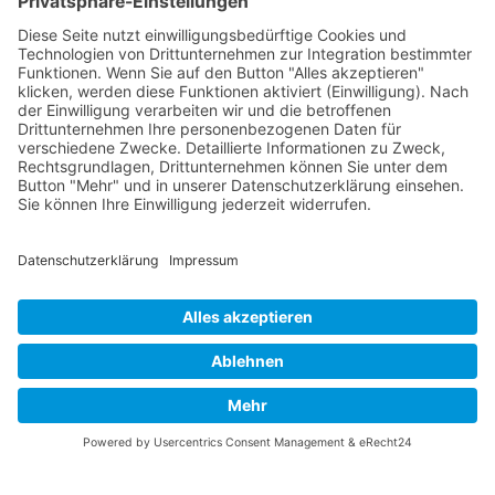
Familienverhältnissen kann eine
Erbschaftsmediation besonders hilfreich sein,
um Konflikte zu lösen und die Beziehungen
untereinander zu verbessern.
Wie hoch sind die Kosten für eine
Erbschaftsmediation?
Die Kosten für eine Erbschaftsmediation können
je nach Umfang der Mediation variieren. In der
Regel werden die Kosten unter den Beteiligten
aufgeteilt. Eine genaue Kostenaufstellung sollte
im
Vorgespräch
geklärt werden.
© 2026 Frank Hartung Ihr Mediator bei Konflikten in Familie,
Erbschaft, Beruf, Wirtschaft und Schule
🏠 06844 Dessau-Roßlau Albrechtstraße 116 ☎
0340 530
952 03