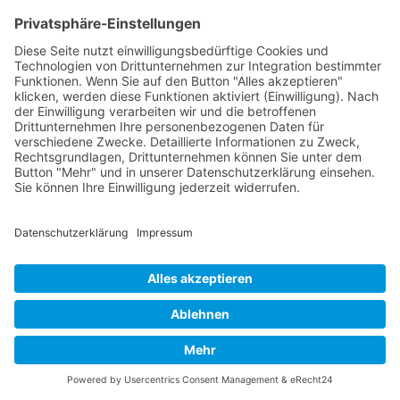
Mediation zielt darauf ab, für komplizierte Situationen
präzise Lösungen zu finden und die Zukunft aktiv zu
gestalten. Wenn alle Konfliktparteien bereit sind, ihre
Situation gemeinsam zu analysieren, können
eigenständige und zukunftsgerichtete Lösungen
entstehen. Hinter jeder starren Haltung stecken
Anliegen, Werte und Emotionen der Beteiligten. Nur
durch das Verständnis der unterschiedlichen
Hintergründe aller Konfliktparteien können neue
Perspektiven entstehen, die nachhaltige und
zukunftsorientierte Lösungen ermöglichen. Aus
dieser Perspektive betrachtet, ist Mediation für fast
alle Konflikte anwendbar. Kontaktieren Sie mich
einfach und gemeinsam werden wir entscheiden, ob
ich Ihnen weiterhelfen kann.
Wirkungskreis