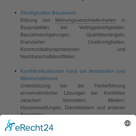
Streitigkeiten Bauwesen
Klärung von
Meinungsverschiedenheiten
in
Bauprojekten bei Vertragsstreitigkeiten,
Bauzeitverzögerungen, Qualitätsmängeln,
finanziellen Unstimmigkeiten,
Kommunikationsproblemen und
Nachbarschaftskonflikten.
Konfliktsituationen rund um Immobilien und
Mietverhältnisse
Unterstützung bei der Herbeiführung
einvernehmlicher Lösungen bei Konflikten
zwischen Vermietern, Mietern,
Hausverwaltungen, Dienstleistern und anderen
Beteiligten.
Natürlich biete ich ebenfalls Beratung, Coaching und
Mediation in nicht explizit genannten Gebieten an.