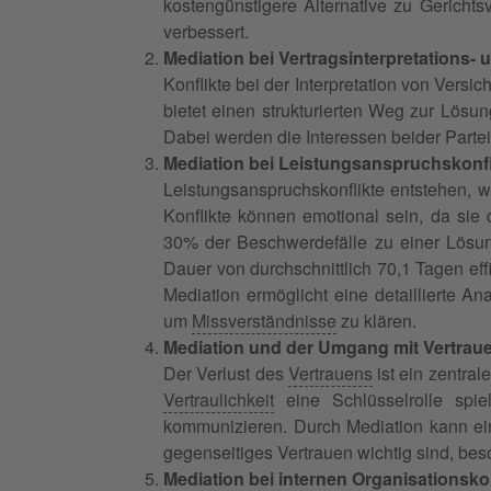
kostengünstigere Alternative zu Gerichtsv
verbessert.
Mediation bei Vertragsinterpretations
Konflikte bei der Interpretation von Vers
bietet einen strukturierten Weg zur Lösu
Dabei werden die Interessen beider Partei
Mediation bei Leistungsanspruchskonfl
Leistungsanspruchskonflikte entstehen, w
Konflikte können emotional sein, da sie
30% der Beschwerdefälle zu einer Lösun
Dauer von durchschnittlich 70,1 Tagen effi
Mediation ermöglicht eine detaillierte A
um
Missverständnisse
zu klären.
Mediation und der Umgang mit Vertrau
Der Verlust des
Vertrauens
ist ein zentra
Vertraulichkeit
eine Schlüsselrolle spiel
kommunizieren. Durch Mediation kann ein
gegenseitiges Vertrauen wichtig sind, beso
Mediation bei internen Organisationsk