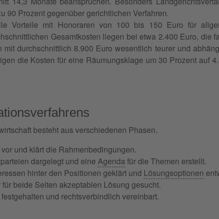
nitt 14,3 Monate beanspruchen. Besonders Landgerichtsverf
 zu 90 Prozent gegenüber gerichtlichen Verfahren.
ielle Vorteile mit Honoraren von 100 bis 150 Euro für all
hschnittlichen Gesamtkosten liegen bei etwa 2.400 Euro, die fa
en mit durchschnittlich 8.900 Euro wesentlich teurer und abhä
eigen die Kosten für eine Räumungsklage um 30 Prozent auf 
tionsverfahrens
wirtschaft besteht aus verschiedenen Phasen.
en vor und klärt die Rahmenbedingungen.
parteien dargelegt und eine
Agenda
für die Themen erstellt.
eressen hinter den Positionen geklärt und
Lösungsoptionen
entw
 für beide Seiten akzeptablen Lösung gesucht.
h festgehalten und rechtsverbindlich vereinbart.