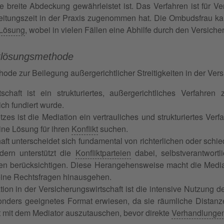
reite Abdeckung gewährleistet ist. Das Verfahren ist für Ve
tungszeit in der Praxis zugenommen hat. Die Ombudsfrau kann 
Lösung
, wobei in vielen Fällen eine Abhilfe durch den Versicher
ktlösungsmethode
hode zur Beilegung außergerichtlicher Streitigkeiten in der Vers
chaft ist ein strukturiertes, außergerichtliches Verfahren
ich fundiert wurde.
s ist die Mediation ein vertrauliches und strukturiertes Verf
ine Lösung für ihren
Konflikt
suchen.
aft unterscheidet sich fundamental von richterlichen oder schie
dern unterstützt die
Konfliktparteien
dabei, selbstverantwortl
gten berücksichtigen. Diese Herangehensweise macht die Media
 reine Rechtsfragen hinausgehen.
ion in der Versicherungswirtschaft ist die intensive Nutzung d
sonders geeignetes Format erwiesen, da sie räumliche Distanz
at mit dem Mediator auszutauschen, bevor direkte
Verhandlunge