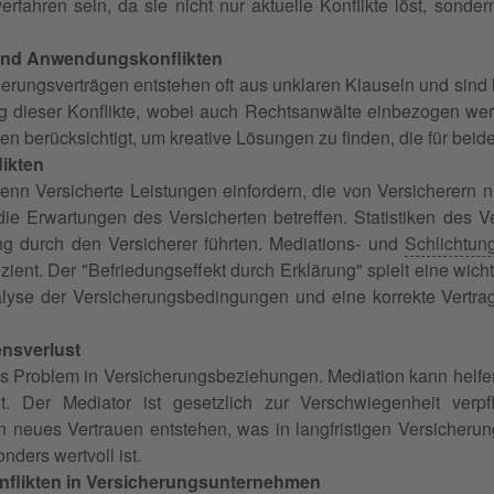
erfahren sein, da sie nicht nur aktuelle Konflikte löst, sond
- und Anwendungskonflikten
icherungsverträgen entstehen oft aus unklaren Klauseln und sin
ng dieser Konflikte, wobei auch Rechtsanwälte einbezogen wer
en berücksichtigt, um kreative Lösungen zu finden, die für beid
ikten
enn Versicherte Leistungen einfordern, die von Versicherern n
 die Erwartungen des Versicherten betreffen. Statistiken de
g durch den Versicherer führten. Mediations- und
Schlichtun
zient. Der "Befriedungseffekt durch Erklärung" spielt eine wich
nalyse der Versicherungsbedingungen und eine korrekte Vertra
ensverlust
les Problem in Versicherungsbeziehungen. Mediation kann helfe
t. Der Mediator ist gesetzlich zur Verschwiegenheit verpf
 neues Vertrauen entstehen, was in langfristigen Versicher
nders wertvoll ist.
onflikten in Versicherungsunternehmen