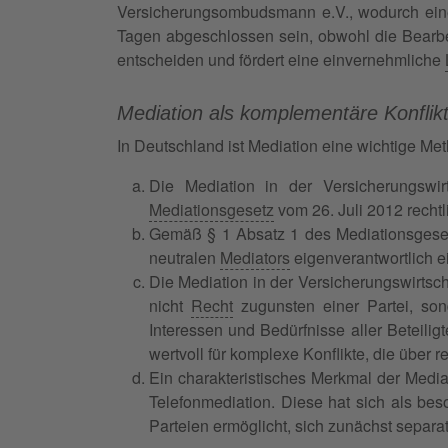
Versicherungsombudsmann e.V., wodurch eine b
Tagen abgeschlossen sein, obwohl die Bearbei
entscheiden und fördert eine einvernehmliche
Mediation als komplementäre Konfli
In Deutschland ist Mediation eine wichtige Met
Die Mediation in der Versicherungswirts
Mediationsgesetz
vom 26. Juli 2012 rechtl
Gemäß § 1 Absatz 1 des Mediationsgesetze
neutralen
Mediators
eigenverantwortlich e
Die Mediation in der Versicherungswirtsch
nicht
Recht
zugunsten einer Partei, son
Interessen und Bedürfnisse aller Beteili
wertvoll für komplexe Konflikte, die über
Ein charakteristisches Merkmal der Mediat
Telefonmediation. Diese hat sich als be
Parteien ermöglicht, sich zunächst separ