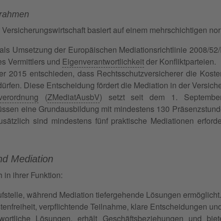
srahmen
 Versicherungswirtschaft basiert auf einem mehrschichtigen no
ls Umsetzung der Europäischen Mediationsrichtlinie 2008/52/E
s Vermittlers und
Eigenverantwortlichkeit
der Konfliktparteien.
r 2015 entschieden, dass Rechtsschutzversicherer die Kosten
ürfen. Diese Entscheidung fördert die Mediation in der Versiche
sverordnung
(
ZMediatAusbV
) setzt seit dem 1. September
üssen eine Grundausbildung mit mindestens 130 Präsenzstund
Zusätzlich sind mindestens fünf praktische Mediationen erford
d Mediation
in ihrer Funktion:
laufstelle, während Mediation tiefergehende Lösungen ermöglicht
enfreiheit, verpflichtende Teilnahme, klare Entscheidungen und
wortliche Lösungen, erhält Geschäftsbeziehungen und biete