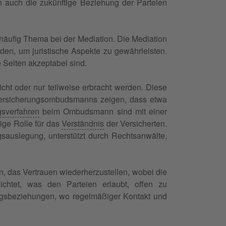
ern auch die zukünftige Beziehung der Parteien
d häufig Thema bei der Mediation. Die Mediation
den, um juristische Aspekte zu gewährleisten.
e Seiten akzeptabel sind.
icht oder nur teilweise erbracht werden. Diese
s Versicherungsombudsmanns zeigen, dass etwa
gsverfahren
beim Ombudsmann sind mit einer
tige Rolle für das
Verständnis
der Versicherten.
gsauslegung, unterstützt durch Rechtsanwälte,
n, das Vertrauen wiederherzustellen, wobei die
lichtet, was den Parteien erlaubt, offen zu
ungsbeziehungen, wo regelmäßiger Kontakt und