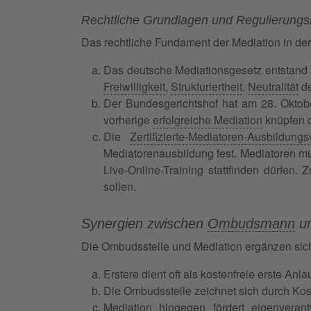
Rechtliche Grundlagen und Regulierung
Das rechtliche Fundament der Mediation in der
Das deutsche Mediationsgesetz entstand a
Freiwilligkeit
,
Strukturiertheit
,
Neutralität
de
Der Bundesgerichtshof hat am 28. Oktobe
vorherige
erfolgreiche Mediation
knüpfen d
Die
Zertifizierte-Mediatoren-Ausbildung
Mediatorenausbildung fest. Mediatoren m
Live-Online-Training stattfinden dürfen. 
sollen.
Synergien zwischen
Ombudsmann
un
Die Ombudsstelle und Mediation ergänzen sich 
Erstere dient oft als kostenfreie erste An
Die Ombudsstelle zeichnet sich durch Kost
Mediation hingegen fördert eigenverant