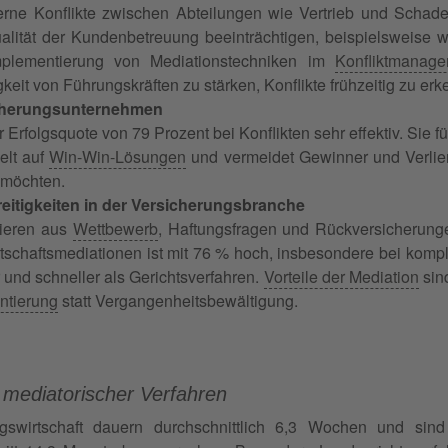
rne Konflikte zwischen Abteilungen wie Vertrieb und Schaden
ualität der Kundenbetreuung beeinträchtigen, beispielsweis
mplementierung von Mediationstechniken im
Konfliktmanag
keit von Führungskräften zu stärken, Konflikte frühzeitig zu er
icherungsunternehmen
r Erfolgsquote von 79 Prozent bei Konflikten sehr effektiv. Sie 
elt auf
Win-Win-Lösungen
und vermeidet Gewinner und Verlier
 möchten.
reitigkeiten in der Versicherungsbranche
tieren aus
Wettbewerb
, Haftungsfragen und Rückversicherun
irtschaftsmediationen ist mit 76 % hoch, insbesondere bei komp
 und schneller als Gerichtsverfahren.
Vorteile der Mediation
sind
ntierung
statt Vergangenheitsbewältigung.
 mediatorischer Verfahren
gswirtschaft dauern durchschnittlich 6,3 Wochen und sind 