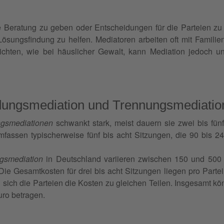
he Beratung zu geben oder Entscheidungen für die Parteien zu
ösungsfindung zu helfen. Mediatoren arbeiten oft mit Famili
ichten, wie bei häuslicher Gewalt, kann Mediation jedoch un
dungsmediation und Trennungsmediatio
ngsmediationen
schwankt stark, meist dauern sie zwei bis fünf
fassen typischerweise fünf bis acht Sitzungen, die 90 bis 
gsmediation
in Deutschland variieren zwischen 150 und 500 E
ie Gesamtkosten für drei bis acht Sitzungen liegen pro Partei
n sich die Parteien die Kosten zu gleichen Teilen. Insgesamt kö
uro betragen.