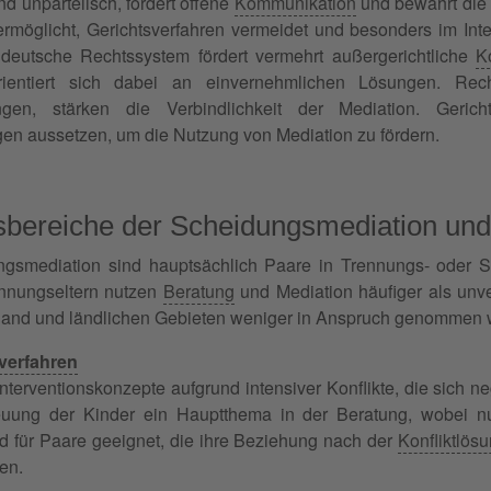
und unparteiisch, fördert offene
Kommunikation
und bewahrt die
rmöglicht, Gerichtsverfahren vermeidet und besonders im Inte
utsche Rechtssystem fördert vermehrt außergerichtliche
K
ientiert sich dabei an einvernehmlichen Lösungen. Rech
gen, stärken die Verbindlichkeit der Mediation. Geric
en aussetzen, um die Nutzung von Mediation zu fördern.
bereiche der Scheidungsmediation un
gsmediation sind hauptsächlich Paare in Trennungs- oder S
ennungseltern nutzen
Beratung
und Mediation häufiger als unve
hland und ländlichen Gebieten weniger in Anspruch genommen 
verfahren
nterventionskonzepte aufgrund intensiver Konflikte, die sich ne
reuung der Kinder ein Hauptthema in der Beratung, wobei nu
 für Paare geeignet, die ihre Beziehung nach der
Konfliktlös
en.