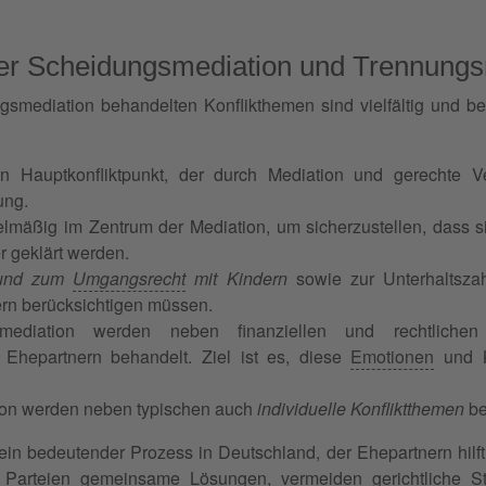
der Scheidungsmediation und Trennungs
smediation behandelten Konflikthemen sind vielfältig und be
n Hauptkonfliktpunkt, der durch Mediation und gerechte Ve
ung.
elmäßig im Zentrum der Mediation, um sicherzustellen, dass si
r geklärt werden.
e und zum
Umgangsrecht
mit Kindern
sowie zur Unterhaltsza
tern berücksichtigen müssen.
mediation werden neben finanziellen und rechtlich
hepartnern behandelt. Ziel ist es, diese
Emotionen
und K
ion werden neben typischen auch
individuelle Konfliktthemen
be
n bedeutender Prozess in Deutschland, der Ehepartnern hilft, 
ie Parteien gemeinsame Lösungen, vermeiden gerichtliche
St