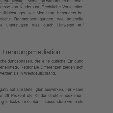
Vertraulichkeit
.
Mediation
wird immer beliebter,
resse von Kindern ist. Rechtliche Vorschriften
onfliktlösungen
wie Mediation, besonders bei
tliche Rahmenbedingungen, wie notarielle
hte unterstützen dies durch Hinweise auf
d Trennungsmediation
cheidungsphasen, die eine gütliche
Einigung
rheiratete. Regionale Differenzen zeigen sich
werden als in Westdeutschland.
gativ auf alle Beteiligten auswirken. Für Paare
r 26 Prozent die Kinder direkt einbeziehen.
ung
fortsetzen möchten, insbesondere wenn sie