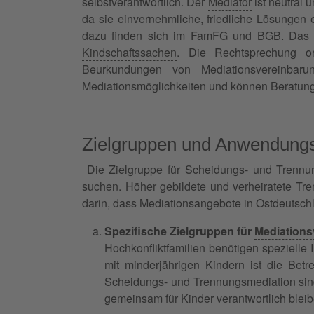
selbstverantwortlich. Der
Mediator
ist neutral 
da sie einvernehmliche, friedliche Lösungen e
dazu finden sich im FamFG und BGB. Das de
Kindschaftssachen
. Die Rechtsprechung or
Beurkundungen von Mediationsvereinbarun
Mediationsmöglichkeiten und können Beratung
Zielgruppen und Anwendungs
Die Zielgruppe für Scheidungs- und Trennun
suchen. Höher gebildete und verheiratete Tr
darin, dass Mediationsangebote in Ostdeutsc
Spezifische Zielgruppen für
Mediations
Hochkonfliktfamilien benötigen spezielle I
mit minderjährigen Kindern ist die Bet
Scheidungs- und Trennungsmediation sind
gemeinsam für Kinder verantwortlich bleib