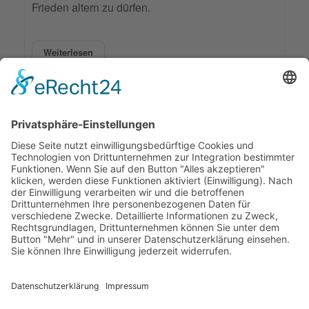
Frieden altern zu dürfen.
Weiterlesen
Markiert in:
Generationskonflikte
Streitbeilegungsmethoden
17885 Aufrufe
1
First Page
Previous Page
Next Page
Last Page
© 2026 Frank Hartung Ihr Mediator bei Konflikten in Familie,
Erbschaft, Beruf, Wirtschaft und Schule
🏠 06844 Dessau-Roßlau Albrechtstraße 116 ☎
0340 530