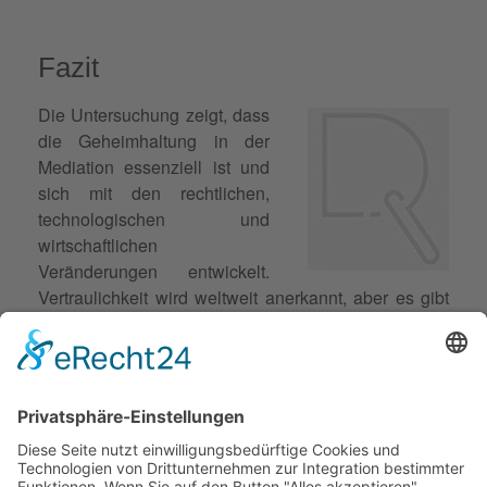
Fazit
Die Untersuchung zeigt, dass
die Geheimhaltung in der
Mediation essenziell ist und
sich mit den rechtlichen,
technologischen und
wirtschaftlichen
Veränderungen entwickelt.
Vertraulichkeit wird weltweit anerkannt, aber es gibt
Herausforderungen bei deren Schutz. Der deutsche
Rechtsrahmen bietet durch das Mediationsgesetz
Schutz für die Vertraulichkeit. Digitale
Mediationsplattformen bringen neue Chancen und
Risiken für die Geheimhaltung. Datenschutz und
Cybersicherheit bedürfen daher besonderer
Aufmerksamkeit.