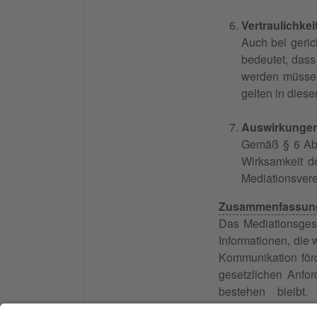
Vertraulichkei
Auch bei geric
bedeutet, dass
werden müssen.
gelten in diese
Auswirkungen 
Gemäß § 6 Abs.
Wirksamkeit de
Mediationsver
Zusammenfassun
Das Mediationsgeset
Informationen, die
Kommunikation förd
gesetzlichen Anfor
bestehen bleibt.
Schadensersatzford