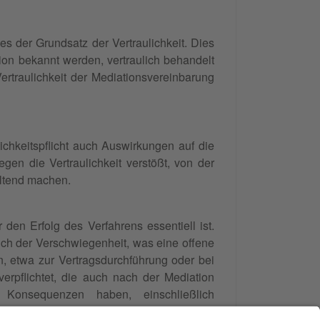
es der Grundsatz der Vertraulichkeit. Dies
ion bekannt werden, vertraulich behandelt
rtraulichkeit der Mediationsvereinbarung
chkeitspflicht auch Auswirkungen auf die
en die Vertraulichkeit verstößt, von der
ltend machen.
r den Erfolg des Verfahrens essentiell ist.
ich der Verschwiegenheit, was eine offene
, etwa zur Vertragsdurchführung oder bei
erpflichtet, die auch nach der Mediation
e Konsequenzen haben, einschließlich