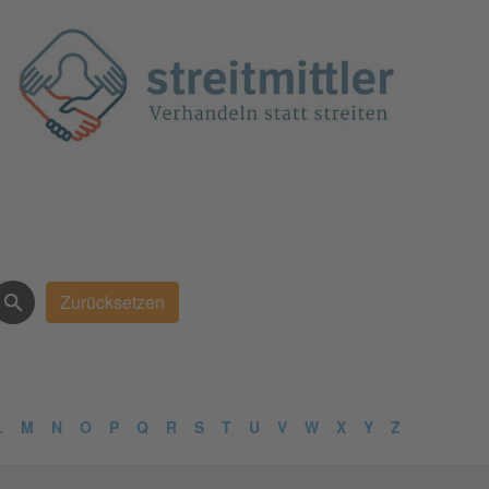
L
M
N
O
P
Q
R
S
T
U
V
W
X
Y
Z