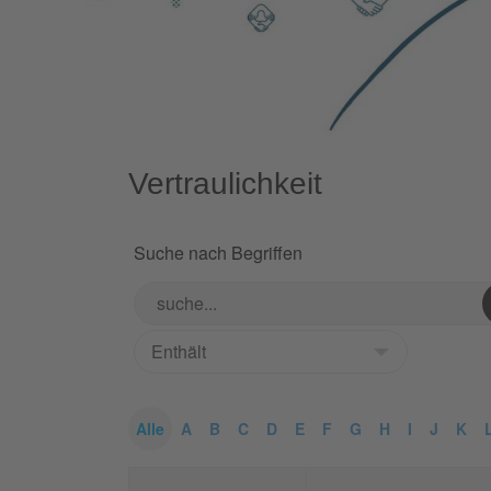
Vertraulichkeit
Suche nach Begriffen
Alle
A
B
C
D
E
F
G
H
I
J
K