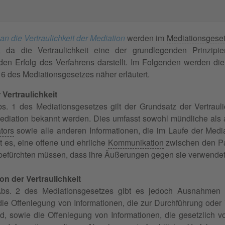
n die Vertraulichkeit der Mediation
werden im
Mediationsgese
g, da die
Vertraulichkeit
eine der grundlegenden Prinzipi
den Erfolg des Verfahrens darstellt. Im Folgenden werden die
6 des Mediationsgesetzes näher erläutert.
Vertraulichkeit
 1 des Mediationsgesetzes gilt der Grundsatz der Vertraulich
diation bekannt werden. Dies umfasst sowohl mündliche als 
tors
sowie alle anderen Informationen, die im Laufe der Medi
t es, eine offene und ehrliche
Kommunikation
zwischen den Pa
befürchten müssen, dass ihre Äußerungen gegen sie verwende
 der Vertraulichkeit
. 2 des Mediationsgesetzes gibt es jedoch Ausnahmen vo
ie Offenlegung von Informationen, die zur Durchführung oder
ind, sowie die Offenlegung von Informationen, die gesetzlich 