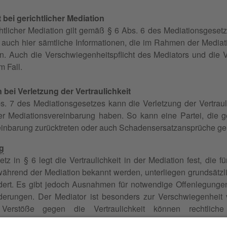
t bei gerichtlicher Mediation
htlicher Mediation gilt gemäß § 6 Abs. 6 des Mediationsgesetz
 auch hier sämtliche Informationen, die im Rahmen der Mediat
 Auch die Verschwiegenheitspflicht des Mediators und die Ve
m Fall.
bei Verletzung der Vertraulichkeit
 7 des Mediationsgesetzes kann die Verletzung der Vertrauli
r Mediationsvereinbarung haben. So kann eine Partei, die geg
einbarung zurücktreten oder auch Schadensersatzansprüche ge
g
z in § 6 legt die Vertraulichkeit in der Mediation fest, die fü
 während der Mediation bekannt werden, unterliegen grundsätzl
ert. Es gibt jedoch Ausnahmen für notwendige Offenlegungen
derungen. Der Mediator ist besonders zur Verschwiegenheit v
 Verstöße gegen die Vertraulichkeit können rechtlich
erungen und Rücktritt von der Mediationsvereinbarung.