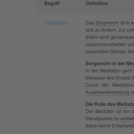
Begriff
Definition
Sorgerecht
Das
Sorgerecht
ist in 
und zu fördern. Es um
Eltern sind gemeinsam
zusammenarbeiten und 
besondere Gründe, di
Sorgerecht in der
Med
In der Mediation geht
Interesse des Kindes l
Durch die Mediation
Auseinandersetzung
v
Die Rolle des
Mediat
Der Mediator ist ein n
Standpunkte zu
verst
dabei keine Entscheidu