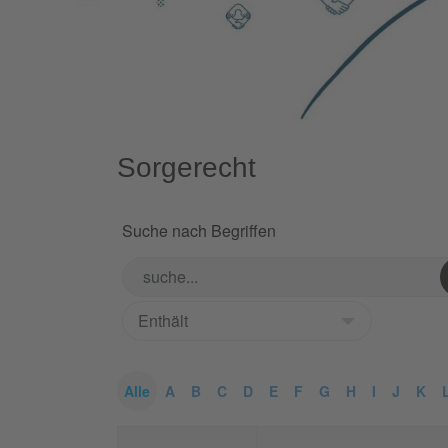
Sorgerecht
Suche nach Begriffen
Alle
A
B
C
D
E
F
G
H
I
J
K