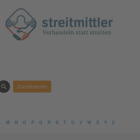
L
M
N
O
P
Q
R
S
T
U
V
W
X
Y
Z