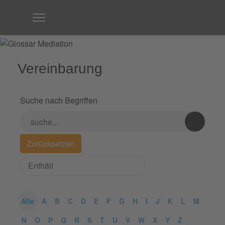
Vereinbarung
Suche nach Begriffen
Alle
A
B
C
D
E
F
G
H
I
J
K
L
M
N
O
P
Q
R
S
T
U
V
W
X
Y
Z