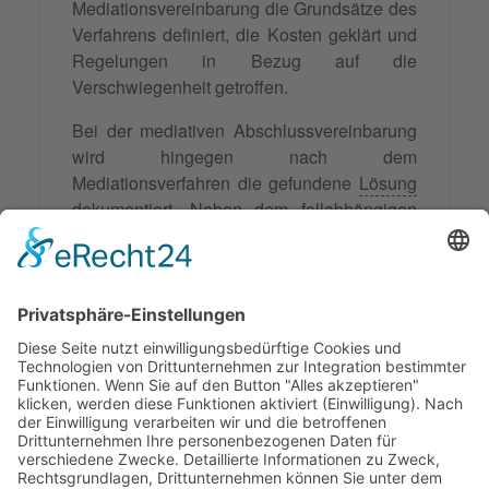
Mediationsvereinbarung die Grundsätze des
Verfahrens definiert, die Kosten geklärt und
Regelungen in Bezug auf die
Verschwiegenheit getroffen.
Bei der mediativen Abschlussvereinbarung
wird hingegen nach dem
Mediationsverfahren die gefundene
Lösung
dokumentiert. Neben dem fallabhängigen
Ausgang des Verfahrens werden Details zur
Durchsetzbarkeit des Vertrages und
verschiedene Klarstellungen festgehalten.
Die
Abschlussvereinbarung der Mediation
muss von den Medianden durch Unterschrift
vollzogen und ggf. beglaubigt werden.
Synonyme: Vertrag