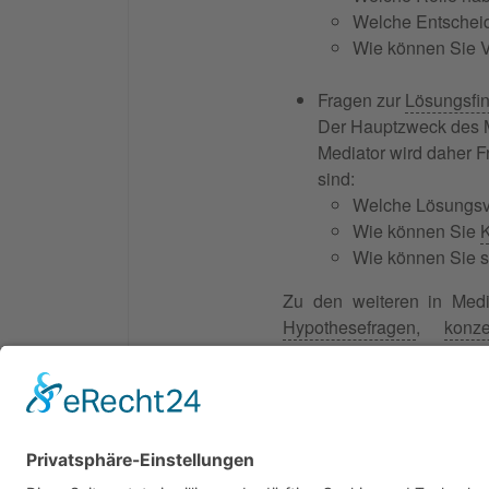
Welche Entscheid
Wie können Sie V
Fragen zur
Lösungsfi
Der Hauptzweck des Me
Mediator wird daher F
sind:
Welche Lösungsv
Wie können Sie
Wie können Sie sic
Zu den weiteren in Medi
Hypothesefragen
,
konz
Verschlimmerungsfragen
,
entscheidenden Einfluss a