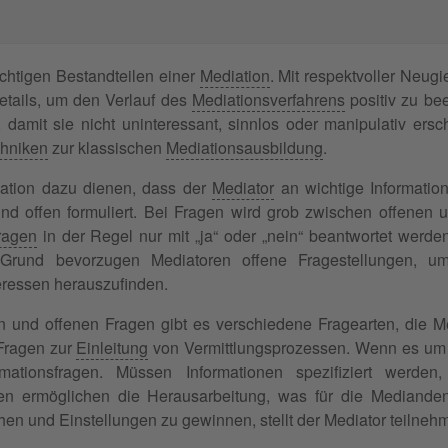
htigen Bestandteilen einer
Mediation
. Mit respektvoller Neug
etails, um den Verlauf des
Mediationsverfahrens
positiv zu bee
n, damit sie nicht uninteressant, sinnlos oder manipulativ ers
chniken
zur klassischen
Mediationsausbildung
.
iation dazu dienen, dass der
Mediator
an wichtige Informatio
 und offen formuliert. Bei Fragen wird grob zwischen offene
ragen
in der Regel nur mit „ja“ oder „nein“ beantwortet werd
Grund bevorzugen Mediatoren offene Fragestellungen, u
eressen herauszufinden.
und offenen Fragen gibt es verschiedene Fragearten, die Med
Fragen zur
Einleitung
von Vermittlungsprozessen. Wenn es um d
mationsfragen. Müssen Informationen spezifiziert werden
gen ermöglichen die Herausarbeitung, was für die Medianden 
n und Einstellungen zu gewinnen, stellt der Mediator teilneh