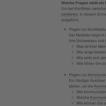
Welche Fragen stellt ein
Um bei Konflikten zwisch
verstehen
. In diesem Sinn
aufgeführt.
Fragen zur Konfliktsit
Der Mediator beginnt i
ihre Sichtweisen und
Was ist Ihrer Mei
Wie lange besteht
Wie wirkt sich de
Wie fühlen Sie si
Fragen zur
Kommunika
Ein häufiger Auslöser
stellen, um die
Kommu
Wie kommuniziere
Welche
Kommuni
Wie können Sie s