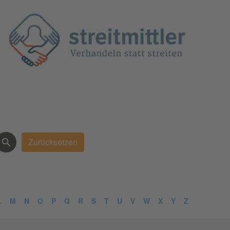
L
M
N
O
P
Q
R
S
T
U
V
W
X
Y
Z