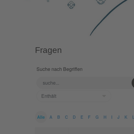
Fragen
Suche nach Begriffen
Alle
A
B
C
D
E
F
G
H
I
J
K