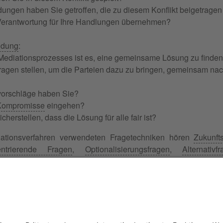
ungen haben Sie getroffen, die zu diesem Konflikt beigetrage
erantwortung für Ihre Handlungen übernehmen?
ndung
:
diationsprozesses ist es, eine gemeinsame Lösung zu finden, di
ragen stellen, um die Parteien dazu zu bringen, gemeinsam nac
orschläge haben Sie?
Kompromisse
eingehen?
herstellen, dass die Lösung für alle fair ist?
ationsverfahren verwendeten Fragetechniken hören
Zukunft
entrierende Fragen
,
Optionalisierungsfragen
,
Alternativf
lösungsorientierte Fragen
und
zirkuläre Fragen
. Letztendlich
uf das Mediationsverfahren selbst und dessen Erfolg.