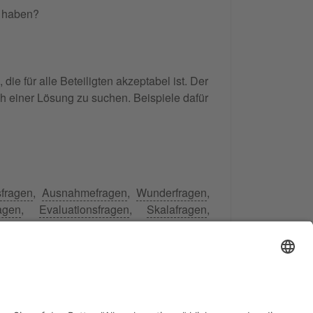
n haben?
e für alle Beteiligten akzeptabel ist. Der
h einer Lösung zu suchen. Beispiele dafür
sfragen
,
Ausnahmefragen
,
Wunderfragen
,
ragen
,
Evaluationsfragen
,
Skalafragen
,
 nehmen Fragen und Fragetechniken einen