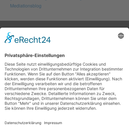
Mediationsblog
© 2026 Frank Hartung Ihr Mediator bei Konflikten in Familie,
Erbschaft, Beruf, Wirtschaft und Schule
🏠 06844 Dessau-Roßlau Albrechtstraße 116 ☎
0340 530
952 03
263
Bewertungen auf ProvenExpert.com
Frank Hartung - Familien- und Wirtschaftsmediator