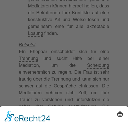
Mediatoren können hierbei helfen, dass
die Betroffenen ihre Konflikte auf eine
konstruktive Art und Weise lösen und
gemeinsam eine für alle akzeptable
Lösung
finden.
Beispiel
Ein Ehepaar entscheidet sich für eine
Trennung
und sucht Hilfe bei einer
Mediation, um die
Scheidung
einvernehmlich zu regeln. Die Frau ist sehr
traurig über die Trennung und kann sich nur
schwer auf die Gespräche einlassen. Die
Mediatoren nehmen sich Zeit, um ihre
Trauer zu verstehen und unterstützen sie
dabei, ihre Gefühle auszudrücken. Sie
ermutigen das Paar, trotz der Trauer
gemeinsam nach Lösungen zu suchen und
begleiten sie dabei, ihre Konflikte konstruktiv