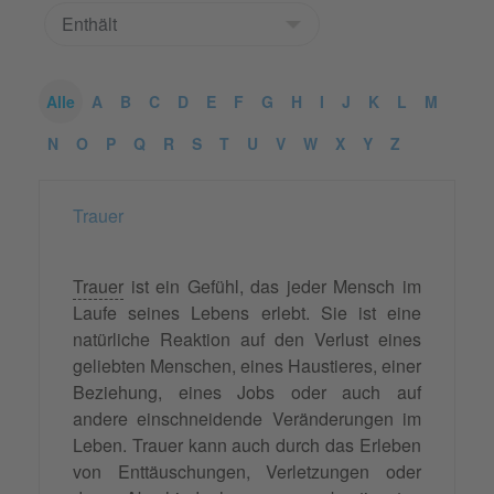
Alle
A
B
C
D
E
F
G
H
I
J
K
L
M
N
O
P
Q
R
S
T
U
V
W
X
Y
Z
Trauer
Trauer
ist ein Gefühl, das jeder Mensch im
Laufe seines Lebens erlebt. Sie ist eine
natürliche Reaktion auf den Verlust eines
geliebten Menschen, eines Haustieres, einer
Beziehung, eines Jobs oder auch auf
andere einschneidende Veränderungen im
Leben. Trauer kann auch durch das Erleben
von Enttäuschungen, Verletzungen oder