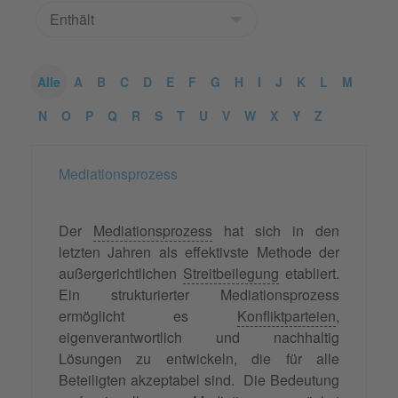
Alle
A
B
C
D
E
F
G
H
I
J
K
L
M
N
O
P
Q
R
S
T
U
V
W
X
Y
Z
Mediationsprozess
Der
Mediationsprozess
hat sich in den
letzten Jahren als effektivste Methode der
außergerichtlichen
Streitbeilegung
etabliert.
Ein strukturierter Mediationsprozess
ermöglicht es
Konfliktparteien
,
eigenverantwortlich und nachhaltig
Lösungen zu entwickeln, die für alle
Beteiligten akzeptabel sind. Die Bedeutung