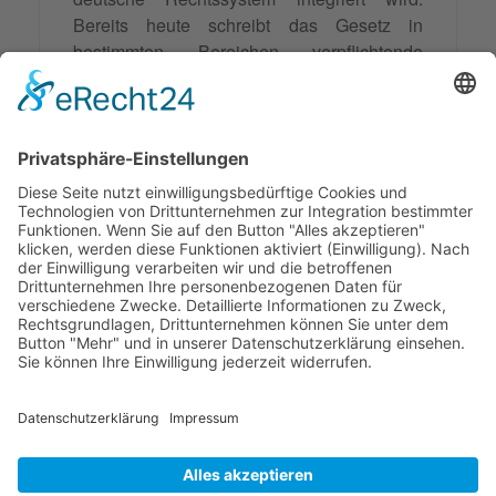
Bereits heute schreibt das Gesetz in
bestimmten Bereichen verpflichtende
Mediationsversuche vor, und diese Tendenz
wird sich voraussichtlich verstärken. Die
Investition in eine qualitativ hochwertige
Mediatorenausbildung und die Entwicklung
innovativer Mediationsformate werden
entscheidend für den weiteren Erfolg dieser
wichtigen Form der Konfliktlösung sein.
© 2026 Frank Hartung Ihr Mediator bei Konflikten in Familie,
Erbschaft, Beruf, Wirtschaft und Schule
🏠 06844 Dessau-Roßlau Albrechtstraße 116 ☎
0340 530
952 03