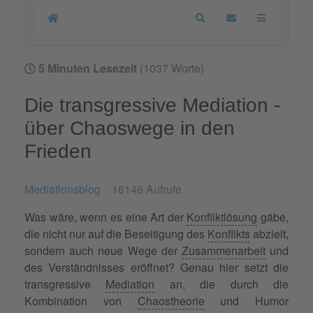
Home
Search
Updates abonnier
5 Minuten Lesezeit
(1037 Worte)
Die transgressive Mediation -
über Chaoswege in den
Frieden
Mediationsblog
16146 Aufrufe
Was wäre, wenn es eine Art der
Konfliktlösung
gäbe,
die nicht nur auf die Beseitigung des
Konflikts
abzielt,
sondern auch neue Wege der
Zusammenarbeit
und
des Verständnisses eröffnet? Genau hier setzt die
transgressive
Mediation
an, die durch die
Kombination von
Chaostheorie
und Humor