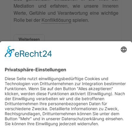
Mediation und erfahren, wie unsere inneren
Werte, Gefühle und Verantwortung eine wichtige
Rolle bei der
Konfliktlösung
spielen.
Weiterlesen
Markiert in:
Mediation
Mediationsverfahren
Mediator
Mediationsvoraussetzungen
2463 Aufrufe
1
2
3
First Page
Previous Page
Next Page
Last Page
© 2026 Frank Hartung Ihr Mediator bei Konflikten in Familie,