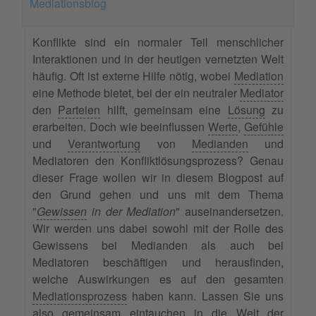
Mediationsblog
Konflikte sind ein normaler Teil menschlicher
Interaktionen und in der heutigen vernetzten Welt
häufig. Oft ist externe Hilfe nötig, wobei
Mediation
eine Methode bietet, bei der ein neutraler
Mediator
den
Parteien
hilft, gemeinsam eine
Lösung
zu
erarbeiten. Doch wie beeinflussen
Werte
,
Gefühle
und
Verantwortung
von
Medianden
und
Mediatoren den Konfliktlösungsprozess? Genau
dieser Frage wollen wir in diesem Blogpost auf
den Grund gehen und uns mit dem Thema
"
Gewissen
in der Mediation
" auseinandersetzen.
Wir werden uns dabei sowohl mit der Rolle des
Gewissens bei Medianden als auch bei
Mediatoren beschäftigen und herausfinden,
welche Auswirkungen es auf den gesamten
Mediationsprozess
haben kann. Lassen Sie uns
also gemeinsam eintauchen in die Welt der