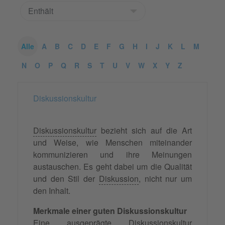
Alle
A
B
C
D
E
F
G
H
I
J
K
L
M
N
O
P
Q
R
S
T
U
V
W
X
Y
Z
Diskussionskultur
Diskussionskultur
bezieht sich auf die Art
und Weise, wie Menschen miteinander
kommunizieren und ihre Meinungen
austauschen. Es geht dabei um die Qualität
und den Stil der
Diskussion
, nicht nur um
den Inhalt.
Merkmale einer guten Diskussionskultur
Eine ausgeprägte Diskussionskultur