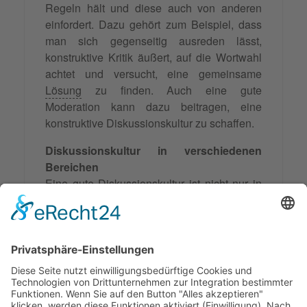
Regeln hält und diese auch von anderen
einfordert. Dazu gehört zum Beispiel, dass
man sich gegenseitig ausreden lässt,
konstruktive Kritik äußert, auf die Wortwahl
achtet und versucht, eine gemeinsame
Lösung
zu finden. Auch eine gute
Moderation kann dazu beitragen, eine
konstruktive Diskussionskultur zu schaffen.
Diskussionskultur in verschiedenen
Bereichen
Eine gute Diskussionskultur ist nicht nur in
der Politik oder im Berufsleben wichtig,
sondern auch in anderen Bereichen wie
zum Beispiel in der Familie, in der Schule
oder in der Gesellschaft. Überall dort, wo
Menschen miteinander kommunizieren und
Meinungen austauschen, ist eine gute
Diskussionskultur von Bedeutung.