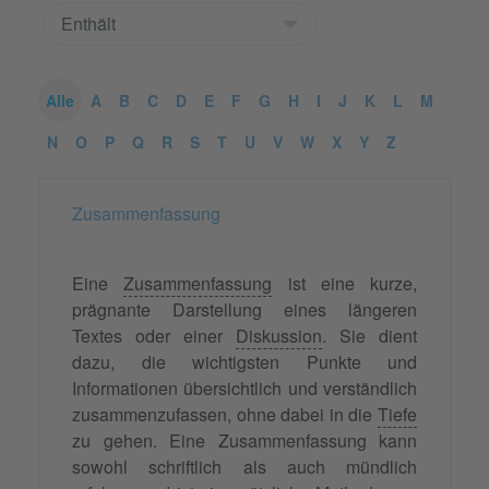
Alle
A
B
C
D
E
F
G
H
I
J
K
L
M
N
O
P
Q
R
S
T
U
V
W
X
Y
Z
Zusammenfassung
Eine
Zusammenfassung
ist eine kurze,
prägnante Darstellung eines längeren
Textes oder einer
Diskussion
. Sie dient
dazu, die wichtigsten Punkte und
Informationen übersichtlich und verständlich
zusammenzufassen, ohne dabei in die
Tiefe
zu gehen. Eine Zusammenfassung kann
sowohl schriftlich als auch mündlich