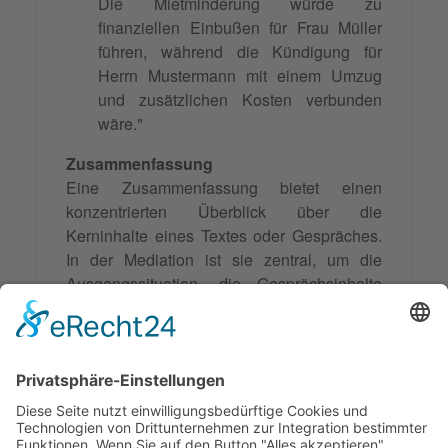
Die Mietminderung würde zu
finanziellen Einbußen für Frau Müller
führen, während die Kündigung für
Herrn Mustermann mit einem Umzug
und zusätzlichen Kosten verbunden
wäre."
Zusammenfassung
Eine Zusammenfassung bietet einen
konzentrierten Überblick über die
Kerninhalte eines Textes oder Gespräches.
In der Mediation ist sie zentral, um die
Ausgangssituation, die Gesprächsinhalte
und Lösungsvorschläge festzuhalten und zu
klären. Sie hilft dabei, die Positionen und
Interessen der Parteien zu
verstehen
und
eine Basis für
Konfliktlösungen
zu schaffen.
Der Mediator erstellt die Zusammenfassung,
welche der Kommunikation dient und bei der