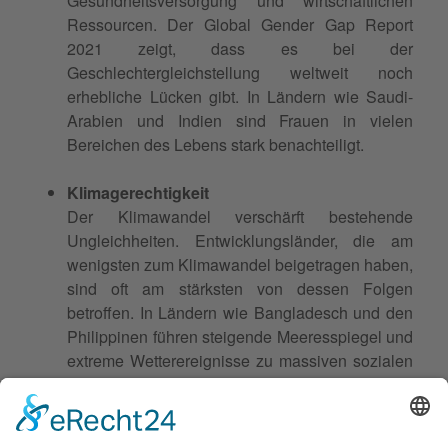
Gesundheitsversorgung und wirtschaftlichen
Ressourcen. Der Global Gender Gap Report
2021 zeigt, dass es bei der
Geschlechtergleichstellung weltweit noch
erhebliche Lücken gibt. In Ländern wie Saudi-
Arabien und Indien sind Frauen in vielen
Bereichen des Lebens stark benachteiligt.
Klimagerechtigkeit
Der Klimawandel verschärft bestehende
Ungleichheiten. Entwicklungsländer, die am
wenigsten zum Klimawandel beigetragen haben,
sind oft am stärksten von dessen Folgen
betroffen. In Ländern wie Bangladesch und den
Philippinen führen steigende Meeresspiegel und
extreme Wetterereignisse zu massiven sozialen
und wirtschaftlichen Schäden. Ein Aufruf für
mehr Gerechtigkeit in Deutschland, Europa und
der Welt muss daher auch Klimagerechtigkeit