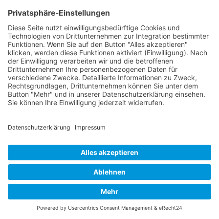
umfassen.
Diese globalen Perspektiven zeigen, dass
Gerechtigkeit nicht nur eine lokale oder nationale
Herausforderung ist, sondern eine globale.
Internationale
Zusammenarbeit
und Solidarität sind
entscheidend, um diese Ungleichheiten zu
bekämpfen und eine gerechtere Welt zu schaffen.
Lösungsansätze und
Handlungsempfehlungen für
mehr Gerechtigkeit
Hier sind einige Strategien, die auf verschiedenen
Ebenen umgesetzt werden können:
Bildungsgerechtigkeit fördern
Investitionen in Bildung sind entscheidend, um