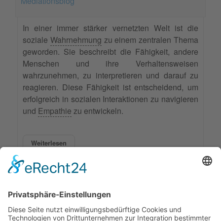
Mediationsblog
In einer immer stärker vernetzten Welt ist die
soziale
Wahrnehmung
zu einem zentralen Thema
geworden. Sie beschreibt die Fähigkeit, andere
Menschen und ihre Verhaltensweisen
wahrzunehmen, zu interpretieren und darauf zu
reagieren. Diese Fähigkeit ist entscheidend, um
erfolgreich in sozialen Interaktionen zu navigieren
und
Empathie
zu entwickeln.
Weiterlesen
Markiert in:
Wahrnehmung
Alltag
Beruf
Familienmediation
Leben
9011 Aufrufe