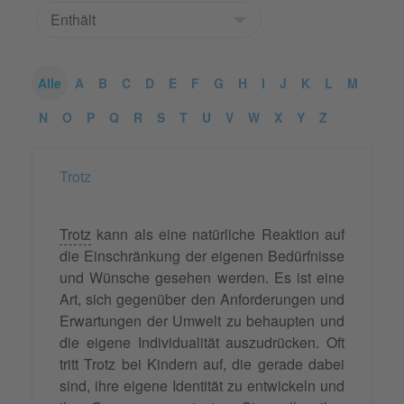
Alle
A
B
C
D
E
F
G
H
I
J
K
L
M
N
O
P
Q
R
S
T
U
V
W
X
Y
Z
Trotz
Trotz
kann als eine natürliche Reaktion auf
die Einschränkung der eigenen Bedürfnisse
und Wünsche gesehen werden. Es ist eine
Art, sich gegenüber den Anforderungen und
Erwartungen der Umwelt zu behaupten und
die eigene Individualität auszudrücken. Oft
tritt Trotz bei Kindern auf, die gerade dabei
sind, ihre eigene Identität zu entwickeln und