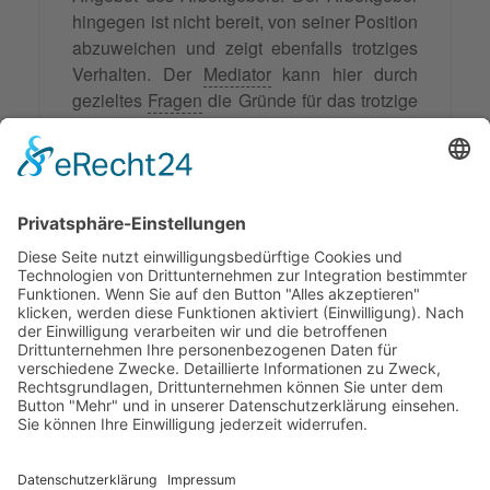
hingegen ist nicht bereit, von seiner Position
abzuweichen und zeigt ebenfalls trotziges
Verhalten. Der
Mediator
kann hier durch
gezieltes
Fragen
die Gründe für das trotzige
Verhalten der
Parteien
herausfinden und
versuchen, eine gemeinsame Basis zu
schaffen. Durch die Anerkennung der
Bedürfnisse und Interessen beider Seiten
kann ein
Kompromiss
gefunden werden, der
für beide Seiten akzeptabel ist.
© 2026 Frank Hartung Ihr Mediator bei Konflikten in Familie,
Erbschaft, Beruf, Wirtschaft und Schule