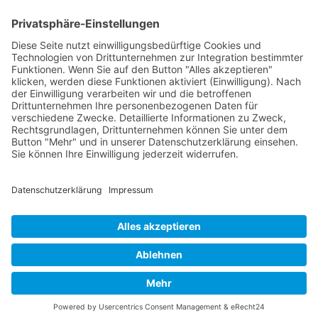
Echte und verdeckte Emotionen erkennen und
richtig...
Erfolg durch Mediation: Politische Konflikte in De...
© 2026 Frank Hartung Ihr Mediator bei Konflikten in Familie,
Erbschaft, Beruf, Wirtschaft und Schule
🏠 06844 Dessau-Roßlau Albrechtstraße 116 ☎
0340 530
952 03
263
Bewertungen auf ProvenExpert.com
Frank Hartung - Familien- und Wirtschaftsmediator