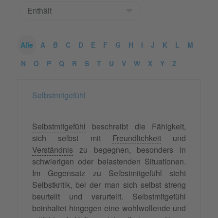
Alle
A
B
C
D
E
F
G
H
I
J
K
L
M
N
O
P
Q
R
S
T
U
V
W
X
Y
Z
Selbstmitgefühl
Selbstmitgefühl
beschreibt die Fähigkeit,
sich selbst mit
Freundlichkeit
und
Verständnis
zu begegnen, besonders in
schwierigen oder belastenden Situationen.
Im Gegensatz zu Selbstmitgefühl steht
Selbstkritik, bei der man sich selbst streng
beurteilt und verurteilt. Selbstmitgefühl
beinhaltet hingegen eine wohlwollende und