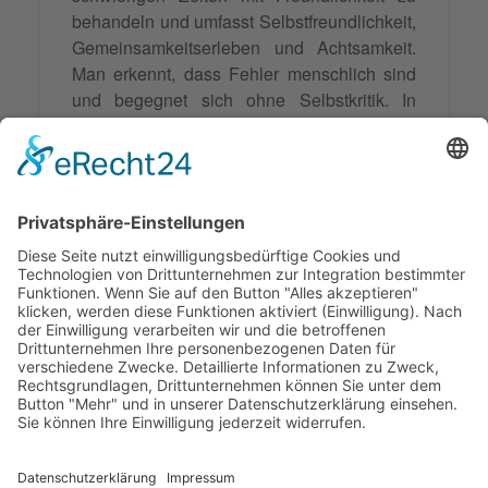
behandeln und umfasst Selbstfreundlichkeit,
Gemeinsamkeitserleben und Achtsamkeit.
Man erkennt, dass Fehler menschlich sind
und begegnet sich ohne Selbstkritik. In
Mediationen fördert Selbstmitgefühl das
Verständnis eigener Bedürfnisse und die
klare
Kommunikation
. Es hilft, vergangene
Fehler ohne
Schuldgefühle
zu betrachten
und unterstützt einen kooperativen Umgang,
um konstruktive Lösungen zu finden.
© 2026 Frank Hartung Ihr Mediator bei Konflikten in Familie,
Erbschaft, Beruf, Wirtschaft und Schule