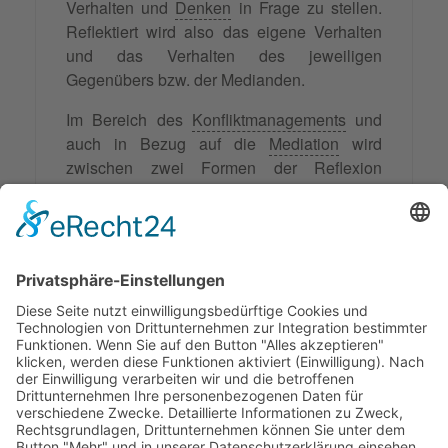
Verhalten und
Denken
in Frage zu stellen.
Reflektiert wird also das eigene Verhalten
und das Verhalten des jeweiligen
Gegenübers bzw. der Medianden.
Im Bereich des
Konfliktmanagements
und
auch in Bezug auf die
Mediation
wird
zwischen zwei Formen der Reflexion
unterschieden, nämlich in Reflexion als
Verbesserungslernen (Nachdenken über
das eigene Verhalten) und Reflexion als
Veränderungslernen (Nachdenken über die
eigenen Gedanken).
Synonyme: Spiegelung,Rückstrahlung