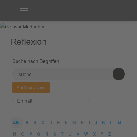
Reflexion
Suche nach Begriffen
Alle
A
B
C
D
E
F
G
H
I
J
K
L
M
N
O
P
Q
R
S
T
U
V
W
X
Y
Z