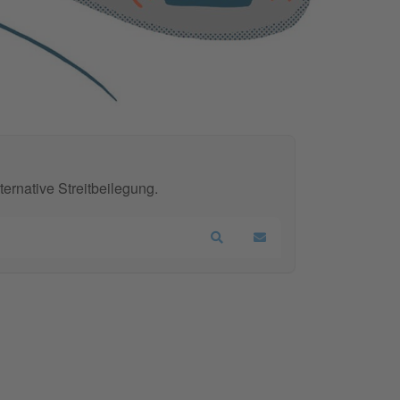
ernative Streitbeilegung.
Search
Updates abonnieren