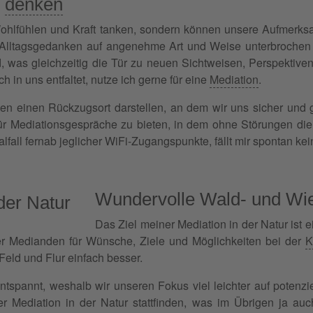
r
denken
Wohlfühlen und Kraft tanken, sondern können unsere Aufmerks
Alltagsgedanken auf angenehme Art und Weise unterbrochen wi
 was gleichzeitig die Tür zu neuen Sichtweisen, Perspektive
h in uns entfaltet, nutze ich gerne für eine
Mediation
.
n einen Rückzugsort darstellen, an dem wir uns sicher und 
 Mediationsgespräche zu bieten, in dem ohne Störungen die Mö
lfall fernab jeglicher WiFi-Zugangspunkte, fällt mir spontan kein
Wundervolle Wald- und Wi
Das Ziel meiner Mediation in der Natur ist 
r Medianden für Wünsche, Ziele und Möglichkeiten bei der
K
Feld und Flur einfach besser.
entspannt, weshalb wir unseren Fokus viel leichter auf poten
er Mediation in der Natur stattfinden, was im Übrigen ja au