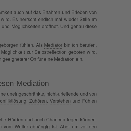
amkeit auch auf das Erfahren und Erleben von
rd. Es herrscht endlich mal wieder Stille im
n und Möglichkeiten eröffnet. Und genau diese
geborgen fühlen. Als
Mediator
bin ich berufen,
glichkeit zur Selbstreflextion geboten wird.
 geeigneterer Ort für eine Mediation ein.
esen-Mediation
eine uneingeschränkte, nicht-urteilende und von
onfliktlösung
.
Zuhören
,
Verstehen
und Fühlen
zielle Hürden und auch Chancen legen können.
ch vom Wetter abhängig ist. Aber um vor den