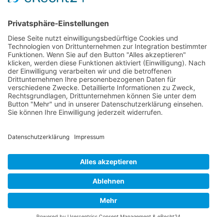
BATNA, WATNA und ZOPA: Die drei Säulen
erfolgreicher Verhandlungsstrategien
Mediationsblog
Verhandeln statt Streiten: Wie Sie Konflikte
konstruktiv lösen
Mediationsblog
© 2026 Frank Hartung Ihr Mediator bei Konflikten in Familie,
Erbschaft, Beruf, Wirtschaft und Schule
🏠 06844 Dessau-Roßlau Albrechtstraße 116 ☎
0340 530
952 03