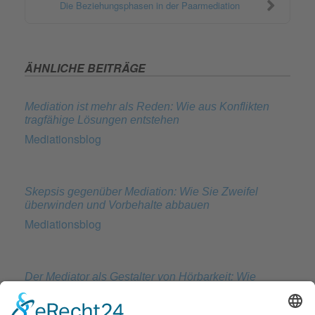
Die Beziehungsphasen in der Paarmediation
ÄHNLICHE BEITRÄGE
Mediation ist mehr als Reden: Wie aus Konflikten
tragfähige Lösungen entstehen
Mediationsblog
Skepsis gegenüber Mediation: Wie Sie Zweifel
überwinden und Vorbehalte abbauen
Mediationsblog
Der Mediator als Gestalter von Hörbarkeit: Wie
Dialogräume entstehen und Verständigung gelingt
Mediationsblog