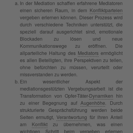
In der Mediation schaffen erfahrene Mediatoren
einen sicheren Raum, in dem
Konfliktparteien
vergeben erlernen können. Dieser Prozess wird
durch verschiedene Techniken unterstützt, die
speziell darauf ausgerichtet sind, emotionale
Blockaden zu lösen und neue
Kommunikationswege zu eröffnen. Die
allparteiliche Haltung des
Mediators
ermöglicht
es allen Beteiligten, ihre Perspektiven zu teilen,
ohne befürchten zu müssen, verurteilt oder
missverstanden zu werden.
Ein wesentlicher Aspekt der
mediationsgestützten Vergebungsarbeit ist die
Transformation von Opfer-Täter-
Dynamiken
hin
zu einer Begegnung auf
Augenhöhe
. Durch
strukturierte Gesprächsführung werden beide
Seiten ermutigt,
Verantwortung
für ihren Anteil
am
Konflikt
zu übernehmen, was einen
wichtigen Schritt beim vergeben erlernen