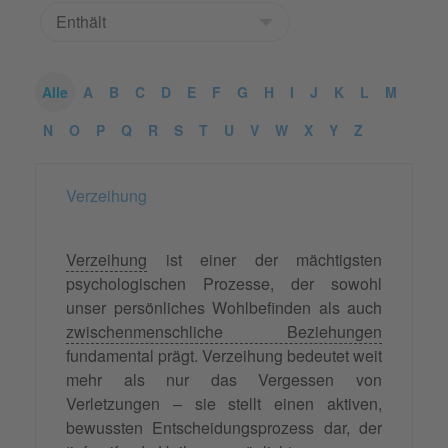
Alle
A
B
C
D
E
F
G
H
I
J
K
L
M
N
O
P
Q
R
S
T
U
V
W
X
Y
Z
Verzeihung
Verzeihung
ist einer der mächtigsten
psychologischen Prozesse, der sowohl
unser persönliches Wohlbefinden als auch
zwischenmenschliche Beziehungen
fundamental prägt. Verzeihung bedeutet weit
mehr als nur das Vergessen von
Verletzungen – sie stellt einen aktiven,
bewussten Entscheidungsprozess dar, der