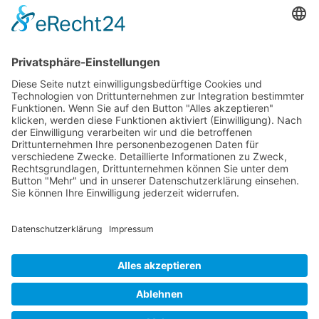
Verzeihung ist somit nicht nur ein
psychologisches Konzept, sondern eine
praktische Lebensfertigkeit, die erlernt,
entwickelt und in allen Lebensbereichen
angewendet werden kann. Sie öffnet die Tür
zu tieferer Selbsterkenntnis, stärkeren
Beziehungen und einem erfüllteren Leben.
© 2026 Frank Hartung Ihr Mediator bei Konflikten in Familie,
Erbschaft, Beruf, Wirtschaft und Schule
🏠 06844 Dessau-Roßlau Albrechtstraße 116 ☎
0340 530
952 03
263
Bewertungen auf ProvenExpert.com