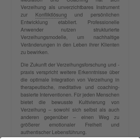
Verzeihung als unverzichtbares Instrument
zur
Konfliktlösung
und persönlichen
Entwicklung etabliert. Professionelle
Anwender nutzen strukturierte
Verzeihungsmodelle, um nachhaltige
Veränderungen in den Leben ihrer Klienten
zu bewirken.
Die Zukunft der Verzeihungsforschung und -
praxis verspricht weitere Erkenntnisse über
die optimale Integration von Verzeihung in
therapeutische, meditative und coaching-
basierte Interventionen. Für jeden Menschen
bietet die bewusste Kultivierung von
Verzeihung – sowohl sich selbst als auch
anderen gegenüber – einen Weg zu
größerer emotionaler Freiheit und
authentischer Lebensführung.