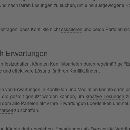
 und nach fairen Lösungen zu suchen, um eine ausgewogene Kon
tragen, dass Konflikte nicht
eskalieren
und beide Parteien sich
ch Erwartungen
en festzuhalten, könnten
Konfliktparteien
durch regelmäßige "E
e und effektivere
Lösung
für ihren Konflikt finden.
lle von Erwartungen in Konflikten und Mediation könnte darin b
 die gezielt genutzt werden können, um
kreative Lösungen
zu
ei dem alle Parteien aktiv ihre Erwartungen überdenken und n
arbeit
zu schaffen.
ion könnte darin bestehen, Erwartungen als "versteckte Vertr