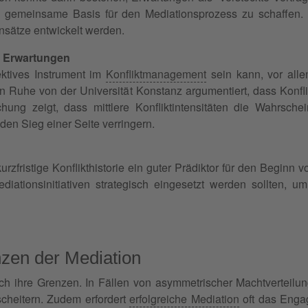
 gemeinsame Basis für den Mediationsprozess zu schaffen.
nsätze entwickelt werden.
d Erwartungen
ektives Instrument im
Konfliktmanagement
sein kann, vor all
Ruhe von der Universität Konstanz argumentiert, dass Konfliktin
chung zeigt, dass mittlere Konfliktintensitäten die Wahrsch
en Sieg einer Seite verringern.
rzfristige Konflikthistorie ein guter Prädiktor für den Beginn v
iationsinitiativen strategisch eingesetzt werden sollten, um
zen der Mediation
ch ihre Grenzen. In Fällen von asymmetrischer Machtverteilung
cheitern. Zudem erfordert
erfolgreiche Mediation
oft das Engag