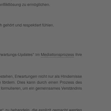
fliktlösung zu ermöglichen.
 gehört und respektiert fühlen.
rwartungs-Updates" im
Mediationsprozess
ihre
estehen, Erwartungen nicht nur als Hindernisse
 fördern. Dies kann durch einen Prozess des
eu formulieren, um ein gemeinsames Verständnis
äge" zu behandeln, die explizit gemacht werden