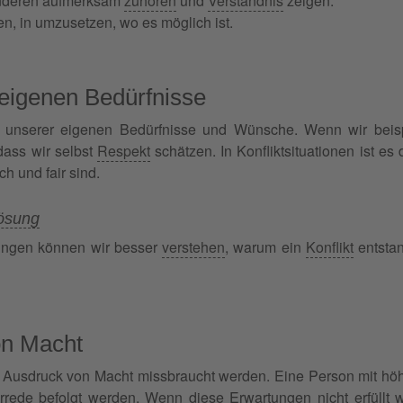
nderen aufmerksam
zuhören
und
Verständnis
zeigen.
en, in umzusetzen, wo es möglich ist.
 eigenen Bedürfnisse
d unserer eigenen Bedürfnisse und Wünsche. Wenn wir beisp
dass wir selbst
Respekt
schätzen. In Konfliktsituationen ist e
ch und fair sind.
lösung
ungen können wir besser
verstehen
, warum ein
Konflikt
entstan
on Macht
s Ausdruck von Macht missbraucht werden. Eine Person mit höh
ede befolgt werden. Wenn diese Erwartungen nicht erfüllt we