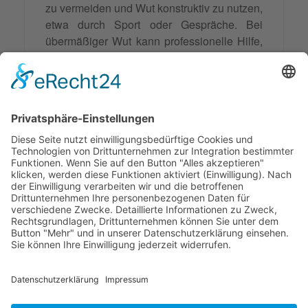
zu vermeiden und Wut konstruktiv zu nutzen,
etwa durch Sport oder Gespräche. Bei
übermäßiger Wut kann professionelle Hilfe,
wie Therapie oder Anti-Aggressivitäts-
Training, sinnvoll sein. In der Mediation wird
versucht, durch Verstehen der Ursachen,
Förderung der Kommunikation, emotionale
Selbstregulation und Lösungsorientierung,
konstruktiv mit Wut umzugehen.
© 2026 Frank Hartung Ihr Mediator bei Konflikten in Familie,
Erbschaft, Beruf, Wirtschaft und Schule
🏠 06844 Dessau-Roßlau Albrechtstraße 116 ☎
0340 530