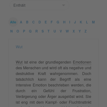
Alle
A
B
C
D
E
F
G
H
I
J
K
L
M
N
O
P
Q
R
S
T
U
V
W
X
Y
Z
Wut
Wut
ist eine der grundlegenden
Emotionen
des Menschen und wird oft als negative und
destruktive Kraft wahrgenommen. Doch
tatsächlich kann der Begriff als eine
intensive Emotion beschrieben werden, die
durch ein Gefühl der Frustration,
Verärgerung oder Ärger ausgelöst wird. Sie
ist eng mit dem Kampf- oder Fluchtinstinkt