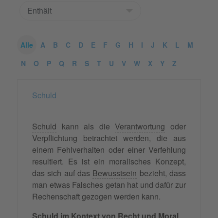
Alle
A
B
C
D
E
F
G
H
I
J
K
L
M
N
O
P
Q
R
S
T
U
V
W
X
Y
Z
Schuld
Schuld
kann als die
Verantwortung
oder
Verpflichtung betrachtet werden, die aus
einem Fehlverhalten oder einer Verfehlung
resultiert. Es ist ein moralisches Konzept,
das sich auf das
Bewusstsein
bezieht, dass
man etwas Falsches getan hat und dafür zur
Rechenschaft gezogen werden kann.
Schuld im Kontext von
Recht
und
Moral