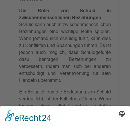
Die Rolle von Schuld in
zwischenmenschlichen Beziehungen
Schuld kann auch in zwischenmenschlichen
Beziehungen eine wichtige Rolle spielen.
Wenn jemand sich schuldig fühlt, kann dies
zu Konflikten und Spannungen führen. Es ist
jedoch auch möglich, dass Schuldgefühle
dazu beitragen, Beziehungen zu
verbessern, indem man sich bei anderen
entschuldigt und Verantwortung für sein
Handeln übernimmt.
Ein Beispiel, das die Bedeutung von Schuld
verdeutlicht, ist der Fall eines Diebes. Wenn
jemand etwas stiehlt, hat er objektiv
betrachtet eine Straftat begangen und ist
somit schuldig. Subjektiv betrachtet kann er
jedoch aus verschiedenen Gründen