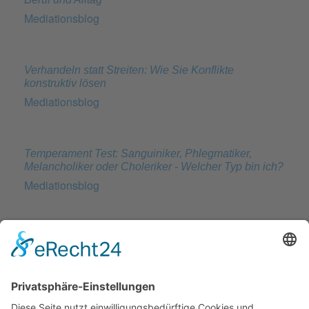
Mediationsblog
Verhandeln statt Streiten: Wie Sie Konflikte
konstruktiv lösen
Mediationsblog
Temperament Test: Sanguiniker, Phlegmatiker,
Melancholiker oder Choleriker - Welcher Typ bin ich?
Mediationsblog
Ethische Dilemmata in der Mediationspraxis:
Definition, Kernbereiche und professioneller Umgang
Mediationsblog