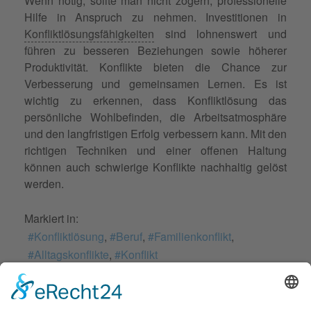
Wenn nötig, sollte man nicht zögern, professionelle
Hilfe in Anspruch zu nehmen. Investitionen in
Konfliktlösungsfähigkeiten
sind lohnenswert und
führen zu besseren Beziehungen sowie höherer
Produktivität. Konflikte bieten die Chance zur
Verbesserung und gemeinsamen Lernen. Es ist
wichtig zu erkennen, dass Konfliktlösung das
persönliche Wohlbefinden, die Arbeitsatmosphäre
und den langfristigen Erfolg verbessern kann. Mit den
richtigen Techniken und einer offenen Haltung
können auch schwierige Konflikte nachhaltig gelöst
werden.
Markiert in:
Konfliktlösung
Beruf
Familienkonflikt
Alltagskonflikte
Konflikt
Bleiben Sie informiert