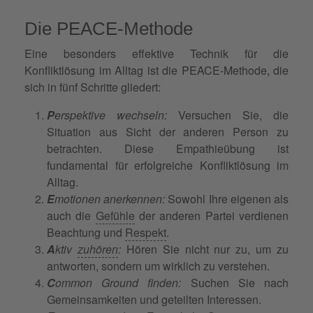
Die PEACE-Methode
Eine besonders effektive Technik für die
Konfliktlösung im Alltag ist die PEACE-Methode, die
sich in fünf Schritte gliedert:
P
erspektive wechseln:
Versuchen Sie, die
Situation aus Sicht der anderen Person zu
betrachten. Diese Empathieübung ist
fundamental für erfolgreiche Konfliktlösung im
Alltag.
E
motionen anerkennen:
Sowohl Ihre eigenen als
auch die
Gefühle
der anderen Partei verdienen
Beachtung und
Respekt
.
A
ktiv
zuhören
:
Hören Sie nicht nur zu, um zu
antworten, sondern um wirklich zu verstehen.
C
ommon Ground finden:
Suchen Sie nach
Gemeinsamkeiten und geteilten Interessen.