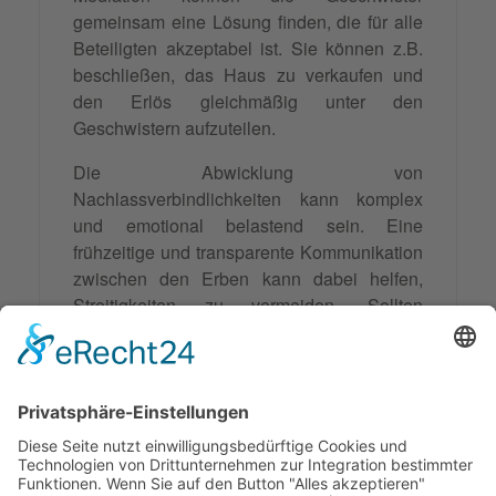
gemeinsam eine Lösung finden, die für alle
Beteiligten akzeptabel ist. Sie können z.B.
beschließen, das Haus zu verkaufen und
den Erlös gleichmäßig unter den
Geschwistern aufzuteilen.
Die Abwicklung von
Nachlassverbindlichkeiten kann komplex
und emotional belastend sein. Eine
frühzeitige und transparente Kommunikation
zwischen den Erben kann dabei helfen,
Streitigkeiten zu vermeiden. Sollten
dennoch Konflikte auftreten, kann eine
Mediation eine sinnvolle Alternative zur
gerichtlichen
Auseinandersetzung
sein. Sie
ermöglicht es den Beteiligten,
selbstbestimmt und in gegenseitigem
Einvernehmen eine Lösung zu finden, die
für alle Seiten zufriedenstellend ist.