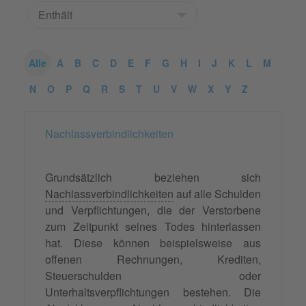
Alle
A
B
C
D
E
F
G
H
I
J
K
L
M
N
O
P
Q
R
S
T
U
V
W
X
Y
Z
Nachlassverbindlichkeiten
Grundsätzlich beziehen sich
Nachlassverbindlichkeiten
auf alle Schulden
und Verpflichtungen, die der Verstorbene
zum Zeitpunkt seines Todes hinterlassen
hat. Diese können beispielsweise aus
offenen Rechnungen, Krediten,
Steuerschulden oder
Unterhaltsverpflichtungen bestehen. Die