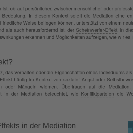
n ist, ob auf persönlicher, zwischenmenschlicher oder profess
 Bedeutung. In diesem Kontext spielt die
Mediation
eine ent
f friedliche Weise beilegen können, unterstützt von einem neutr
d als auch herausfordernd ist: der
Scheinwerfer-Effekt
. In d
uswirkungen erkennen und Möglichkeiten aufzeigen, wie wir es i
ekt?
z, das Verhalten oder die Eigenschaften eines Individuums als w
 Effekt häufig im Kontext von sozialer
Angst
oder
Selbstbewus
rn oder Mängeln widmen. Übertragen auf die Mediation, 
kt in der Mediation beleuchtet, wie
Konfliktparteien
die Wor
ffekts in der Mediation