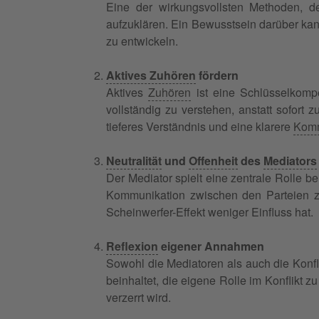
Eine der wirkungsvollsten Methoden, de
aufzuklären. Ein Bewusstsein darüber kan
zu entwickeln.
Aktives Zuhören
fördern
Aktives
Zuhören
ist eine Schlüsselkomp
vollständig zu verstehen, anstatt sofort 
tieferes Verständnis und eine klarere
Komm
Neutralität
und
Offenheit
des
Mediators
Der Mediator spielt eine zentrale Rolle b
Kommunikation zwischen den Parteien zu
Scheinwerfer-Effekt weniger Einfluss hat.
Reflexion
eigener Annahmen
Sowohl die Mediatoren als auch die Konfl
beinhaltet, die eigene Rolle im Konflik
verzerrt wird.