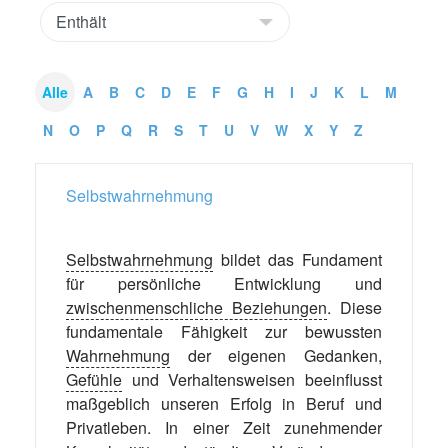
Alle
A
B
C
D
E
F
G
H
I
J
K
L
M
N
O
P
Q
R
S
T
U
V
W
X
Y
Z
Selbstwahrnehmung
Selbstwahrnehmung
bildet das Fundament
für persönliche Entwicklung und
zwischenmenschliche Beziehungen
. Diese
fundamentale Fähigkeit zur bewussten
Wahrnehmung
der eigenen Gedanken,
Gefühle
und Verhaltensweisen beeinflusst
maßgeblich unseren Erfolg in Beruf und
Privatleben. In einer Zeit zunehmender