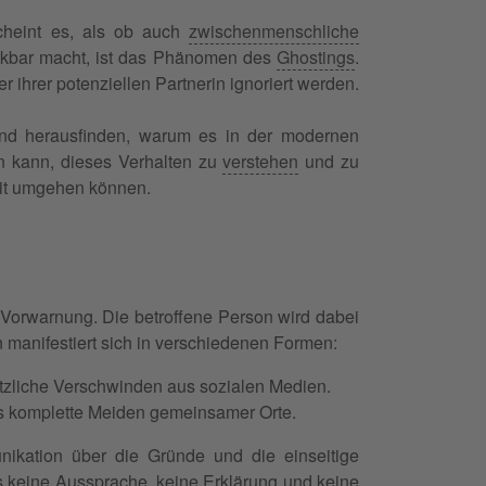
 scheint es, als ob auch
zwischenmenschliche
erkbar macht, ist das Phänomen des
Ghostings
.
ihrer potenziellen Partnerin ignoriert werden.
nd herausfinden, warum es in der modernen
n kann, dieses Verhalten zu
verstehen
und zu
mit umgehen können.
Vorwarnung. Die betroffene Person wird dabei
en manifestiert sich in verschiedenen Formen:
ötzliche Verschwinden aus sozialen Medien.
as komplette Meiden gemeinsamer Orte.
nikation über die Gründe und die einseitige
 keine Aussprache, keine Erklärung und keine