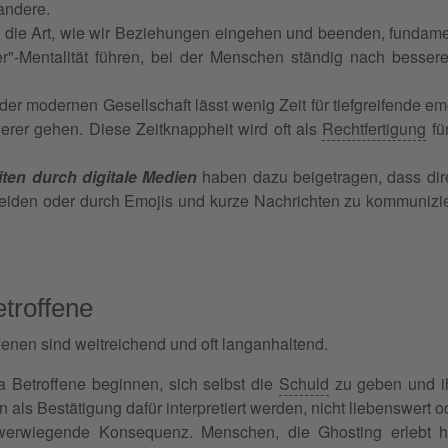
andere.
die Art, wie wir Beziehungen eingehen und beenden, fundament
r"-Mentalität führen, bei der Menschen ständig nach bessere
 der modernen Gesellschaft lässt wenig Zeit für tiefgreifende
erer gehen. Diese Zeitknappheit wird oft als
Rechtfertigung
fü
en durch digitale Medien
haben dazu beigetragen, dass dire
iden oder durch Emojis und kurze Nachrichten zu kommunizie
troffene
enen sind weitreichend und oft langanhaltend.
a Betroffene beginnen, sich selbst die
Schuld
zu geben und ih
als Bestätigung dafür interpretiert werden, nicht liebenswert o
hwerwiegende Konsequenz. Menschen, die Ghosting erlebt ha