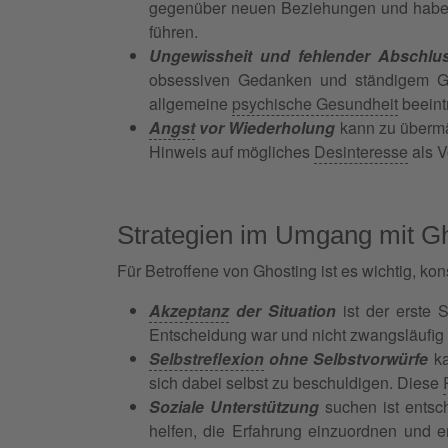
gegenüber neuen Beziehungen und haben S
führen.
Ungewissheit und fehlender Abschlu
obsessiven Gedanken und ständigem Gr
allgemeine
psychische Gesundheit
beeint
Angst
vor Wiederholung
kann zu übermä
Hinweis auf mögliches
Desinteresse
als V
Strategien im Umgang mit G
Für Betroffene von Ghosting ist es wichtig, kon
Akzeptanz
der Situation
ist der erste
Entscheidung war und nicht zwangsläufig
Selbstreflexion
ohne Selbstvorwürfe
ka
sich dabei selbst zu beschuldigen. Diese
Soziale Unterstützung
suchen ist entsch
helfen, die Erfahrung einzuordnen und 