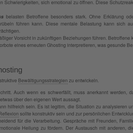
chwierigkeiten, sich emotional zu öffnen. Diese Schutzreakti
ss
belasten Betroffene besonders stark. Ohne Erklärung ode
übeln führen kann. Diese mentale Belastung kann sich au
rächtigen.
ßiger Vorsicht in zukünftigen Beziehungen führen. Betroffene 
orbote eines erneuten Ghosting interpretieren, was gesunde Be
hosting
struktive
Bewältigungsstrategien
zu entwickeln.
 Schritt. Auch wenn es schwerfällt, muss anerkannt werden,
 etwas über den eigenen Wert aussagt.
nn hilfreich sein. Es ist legitim, die Situation zu analysieren 
Reflexion
sollte konstruktiv sein und zur persönlichen Entwicklu
eidend für die Verarbeitung. Gespräche mit Freunden, Famili
emotionale Heilung zu fördern. Der Austausch mit anderen, d