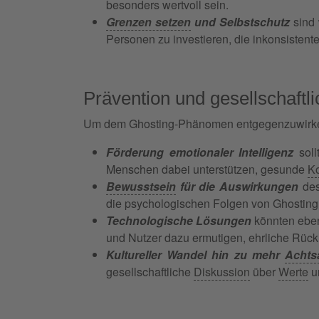
besonders wertvoll sein.
Grenzen setzen
und Selbstschutz
sind 
Personen zu investieren, die inkonsistent
Prävention und gesellschaft
Um dem Ghosting-Phänomen entgegenzuwirken, s
Förderung emotionaler Intelligenz
soll
Menschen dabei unterstützen, gesunde
Ko
Bewusstsein
für die Auswirkungen
des
die psychologischen Folgen von Ghosting 
Technologische Lösungen
könnten eben
und Nutzer dazu ermutigen, ehrliche Rück
Kultureller Wandel hin zu mehr
Achts
gesellschaftliche
Diskussion
über
Werte
un