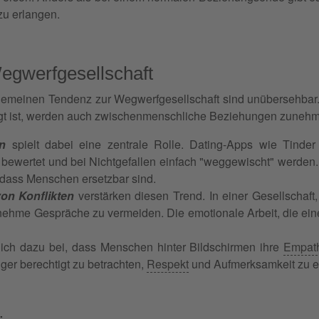
 zu erlangen.
egwerfgesellschaft
gemeinen Tendenz zur Wegwerfgesellschaft sind unübersehbar.
ägt ist, werden auch zwischenmenschliche Beziehungen zunehme
n
spielt dabei eine zentrale Rolle. Dating-Apps wie Tinde
 bewertet und bei Nichtgefallen einfach "weggewischt" werden
 dass Menschen ersetzbar sind.
on Konflikten
verstärken diesen Trend. In einer Gesellschaft, 
ehme Gespräche zu vermeiden. Die emotionale Arbeit, die eine 
zlich dazu bei, dass Menschen hinter Bildschirmen ihre
Empat
iger berechtigt zu betrachten,
Respekt
und Aufmerksamkeit zu er