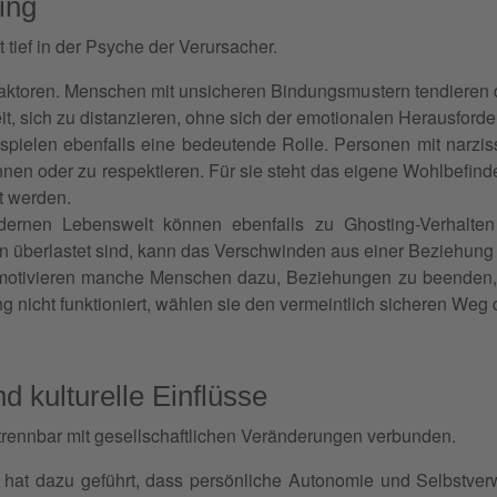
ing
 tief in der Psyche der Verursacher.
 Faktoren. Menschen mit unsicheren Bindungsmustern tendieren 
eit, sich zu distanzieren, ohne sich der emotionalen Herausfor
spielen ebenfalls eine bedeutende Rolle. Personen mit narzis
nen oder zu respektieren. Für sie steht das eigene Wohlbefi
t werden.
rnen Lebenswelt können ebenfalls zu Ghosting-Verhalten 
en überlastet sind, kann das Verschwinden aus einer Beziehung
otivieren manche Menschen dazu, Beziehungen zu beenden, be
ng nicht funktioniert, wählen sie den vermeintlich sicheren W
d kulturelle Einflüsse
ennbar mit gesellschaftlichen Veränderungen verbunden.
hat dazu geführt, dass persönliche Autonomie und Selbstverw