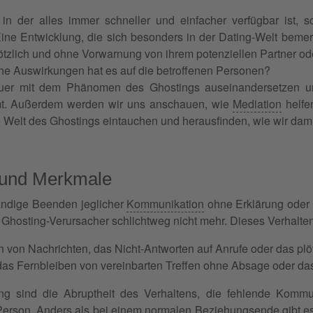
, in der alles immer schneller und einfacher verfügbar ist,
Eine Entwicklung, die sich besonders in der Dating-Welt bem
tzlich und ohne Vorwarnung von ihrem potenziellen Partner oder 
e Auswirkungen hat es auf die betroffenen Personen?
auer mit dem Phänomen des Ghostings auseinandersetzen u
mt. Außerdem werden wir uns anschauen, wie
Mediation
helfe
 Welt des Ghostings eintauchen und herausfinden, wie wir da
n und Merkmale
tändige Beenden jeglicher
Kommunikation
ohne Erklärung oder 
den Ghosting-Verursacher schlichtweg nicht mehr. Dieses Verhalt
n von Nachrichten, das Nicht-Antworten auf Anrufe oder das pl
 das Fernbleiben von vereinbarten Treffen ohne Absage oder d
ng sind die Abruptheit des Verhaltens, die fehlende Kommu
Person. Anders als bei einem normalen Beziehungsende gibt es