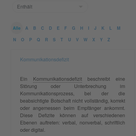
Alle
A
B
C
D
E
F
G
H
I
J
K
L
M
N
O
P
Q
R
S
T
U
V
W
X
Y
Z
Kommunikationsdefizit
Ein
Kommunikationsdefizit
beschreibt eine
Störung oder Unterbrechung im
Kommunikationsprozess, bei der die
beabsichtigte Botschaft nicht vollständig, korrekt
oder angemessen beim Empfänger ankommt.
Diese Defizite können auf verschiedenen
Ebenen auftreten: verbal, nonverbal, schriftlich
oder digital.