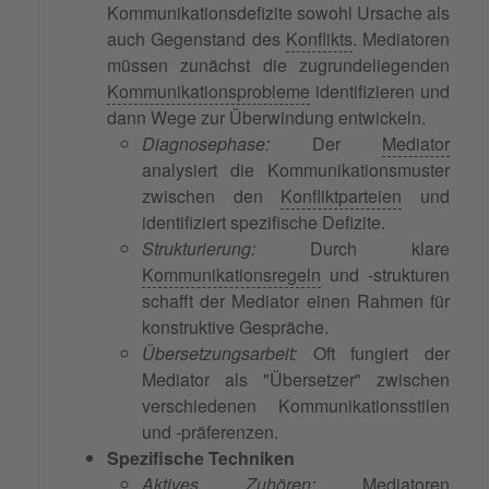
Kommunikationsdefizite sowohl Ursache als
auch Gegenstand des
Konflikts
. Mediatoren
müssen zunächst die zugrundeliegenden
Kommunikationsprobleme
identifizieren und
dann Wege zur Überwindung entwickeln.
Diagnosephase:
Der
Mediator
analysiert die Kommunikationsmuster
zwischen den
Konfliktparteien
und
identifiziert spezifische Defizite.
Strukturierung:
Durch klare
Kommunikationsregeln
und -strukturen
schafft der Mediator einen Rahmen für
konstruktive Gespräche.
Übersetzungsarbeit:
Oft fungiert der
Mediator als "Übersetzer" zwischen
verschiedenen Kommunikationsstilen
und -präferenzen.
Spezifische Techniken
Aktives Zuhören
:
Mediatoren