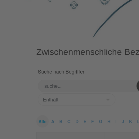
Zwischenmenschliche Be
Suche nach Begriffen
Alle
A
B
C
D
E
F
G
H
I
J
K