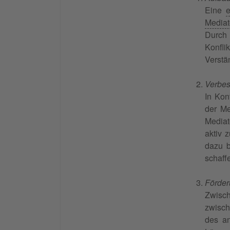
Eine
e
Mediat
Durch
Konfli
Verstä
Verbes
In Kon
der Me
Mediat
aktiv 
dazu b
schaff
Förde
Zwisch
zwisch
des an