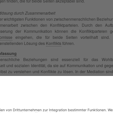
en finden, die für beide Seiten akzeptabel sind.
ktlösung durch Zusammenarbeit
er wichtigsten Funktionen von zwischenmenschlichen Beziehung
menarbeit zwischen den Konfliktparteien. Durch den Auf
sserung der Kommunikation können die Konfliktparteie
omisse
eingehen, die für beide Seiten vorteilhaft sind
denstellenden Lösung des
Konflikts
führen.
fassung
enschliche Beziehungen sind essenziell für das Wohlb
keit und sozialen Identität, da sie auf Kommunikation und geg
lbst zu verstehen und Konflikte zu lösen. In der Mediation sind
nd eine effektive Konfliktlösung durch verbesserte Komm
n. Dadurch können nachhaltige Lösungen für Konflikte gefunde