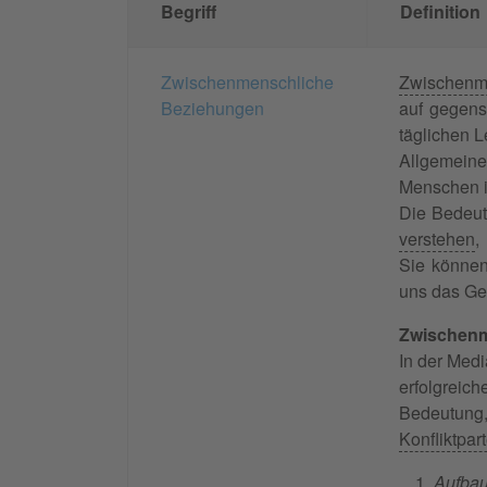
Begriff
Definition
Zwischenmenschliche
Zwischenm
Beziehungen
auf gegens
täglichen L
Allgemein
Menschen in
Die Bedeut
verstehen
,
Sie können
uns das Gef
Zwischenm
In der Med
erfolgreic
Bedeutung,
Konfliktpar
Aufba