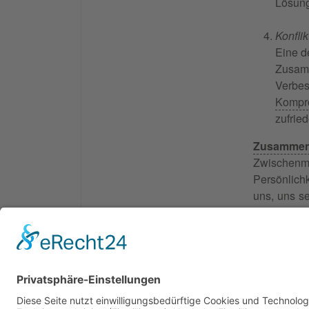
Lösung
Konfli
Eine d
Zusam
Verbe
Kompr
zufrie
Zusammen
Zwischenm
Persönlich
uns, uns se
schaffen u
ermögliche