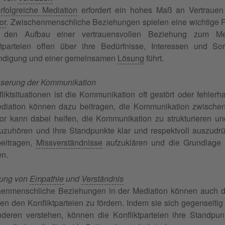
rfolgreiche Mediation
erfordert ein hohes Maß an Vertrauen
or
. Zwischenmenschliche Beziehungen spielen eine wichtige Ro
 den Aufbau einer vertrauensvollen Beziehung zum Me
ktparteien offen über ihre Bedürfnisse, Interessen und 
ndigung und einer gemeinsamen
Lösung
führt.
serung der Kommunikation
fliktsituationen ist die Kommunikation oft gestört oder fehle
diation können dazu beitragen, die Kommunikation zwischen 
or kann dabei helfen, die Kommunikation zu strukturieren und
zuzuhören und ihre Standpunkte klar und respektvoll auszud
eitragen,
Missverständnisse
aufzuklären und die Grundlage 
en.
rung von
Empathie
und
Verständnis
enmenschliche Beziehungen in der Mediation können auch d
en den Konfliktparteien zu fördern. Indem sie sich gegenseiti
deren verstehen, können die Konfliktparteien ihre Standpu