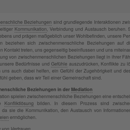
enschliche Beziehungen
sind grundlegende Interaktionen zw
eitiger
Kommunikation
, Verbindung und Austausch beruhen. Si
ebens und prägen maßgeblich unser Wohlbefinden, unsere Persön
en beziehen sich zwischenmenschliche Beziehungen auf d
 Kontakt treten, uns gegenseitig beeinflussen und uns miteina
ung von zwischenmenschlichen Beziehungen liegt in ihrer Fähig
 unsere Bedürfnisse und
Gefühle
auszudrücken, Konflikte zu l
 uns auch dabei helfen, ein Gefühl der Zugehörigkeit und de
ühl geben, dass wir Teil einer Gemeinschaft sind.
enschliche Beziehungen in der
Mediation
iation spielen zwischenmenschliche Beziehungen eine entscheid
he
Konfliktlösung
bilden. In diesem Prozess sind zwische
 da sie die Kommunikation, den Austausch von Information
teien
ermöglichen.
u von
Vertrauen