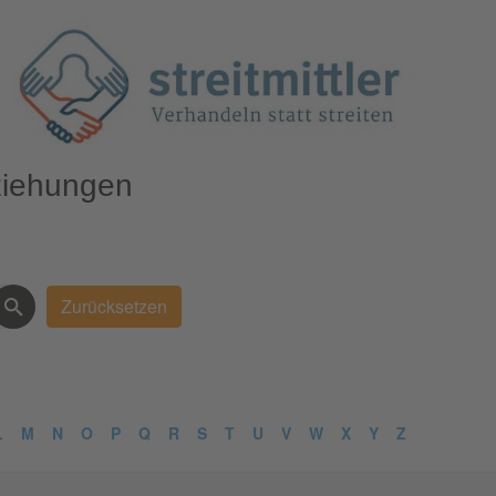
ziehungen
L
M
N
O
P
Q
R
S
T
U
V
W
X
Y
Z