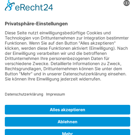
BATNA, WATNA und ZOPA: Die drei Säulen
erfolgreicher Verhandlungsstrategien
Mediationsblog
Verhandeln statt Streiten: Wie Sie Konflikte
konstruktiv lösen
Mediationsblog
© 2026 Frank Hartung Ihr Mediator bei Konflikten in Familie,
Erbschaft, Beruf, Wirtschaft und Schule
🏠 06844 Dessau-Roßlau Albrechtstraße 116 ☎
0340 530
952 03
263
Bewertungen auf ProvenExpert.com