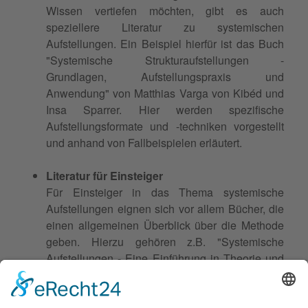
Wissen vertiefen möchten, gibt es auch
speziellere Literatur zu systemischen
Aufstellungen. Ein Beispiel hierfür ist das Buch
"Systemische Strukturaufstellungen -
Grundlagen, Aufstellungspraxis und
Anwendung" von Matthias Varga von Kibéd und
Insa Sparrer. Hier werden spezifische
Aufstellungsformate und -techniken vorgestellt
und anhand von Fallbeispielen erläutert.
Literatur für Einsteiger
Für Einsteiger in das Thema systemische
Aufstellungen eignen sich vor allem Bücher, die
einen allgemeinen Überblick über die Methode
geben. Hierzu gehören z.B. "Systemische
Aufstellungen - Eine Einführung in Theorie und
Praxis" von Jürgen Hargens oder "Systemische
Aufstellungen - Das Handbuch" von Gunthard
Weber. Diese Bücher bieten einen guten