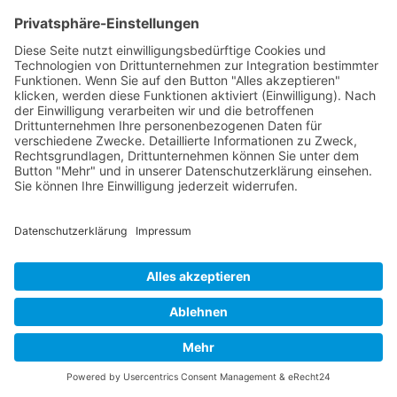
Einstieg in die Welt der systemischen
Aufstellungen und
vermitteln
die wichtigsten
Grundlagen.
Ich hoffe, dass ich Ihnen einen guten Überblick über
die wichtigsten Werke und Autoren auf dem Gebiet
der systemischen Aufstellungen gegeben habe und
wünsche viel Freude beim Lesen und Entdecken!
Welche Ausbildungen gibt es?
Es gibt verschiedene Ausbildungen zu Systemischen
Aufstellungen, die sich in Dauer, Inhalt und
Abschluss unterscheiden. Eine
Ausbildung
kann
zwischen mehreren Monaten bis hin zu mehreren
Jahren dauern. Grundsätzlich gibt es jedoch zwei
Arten von Ausbildungen: