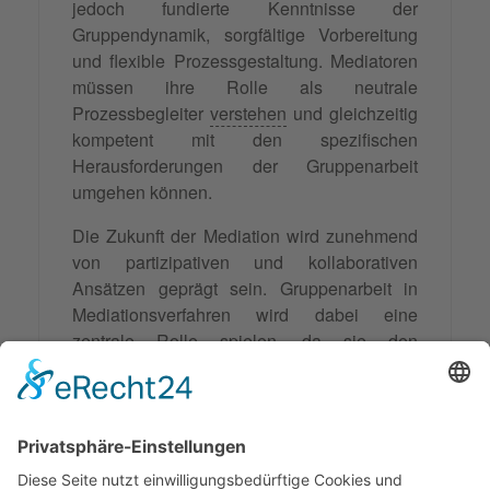
jedoch fundierte Kenntnisse der
Gruppendynamik, sorgfältige Vorbereitung
und flexible Prozessgestaltung. Mediatoren
müssen ihre Rolle als neutrale
Prozessbegleiter
verstehen
und gleichzeitig
kompetent mit den spezifischen
Herausforderungen der Gruppenarbeit
umgehen können.
Die Zukunft der Mediation wird zunehmend
von partizipativen und kollaborativen
Ansätzen geprägt sein. Gruppenarbeit in
Mediationsverfahren wird dabei eine
zentrale Rolle spielen, da sie den
gesellschaftlichen Trends zu mehr
Beteiligung und gemeinsamer
Verantwortung
entspricht. Investitionen in
die Weiterentwicklung entsprechender
Kompetenzen sind daher sowohl für