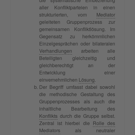
die systematische Einbeziehung
aller Konfliktparteien in einen
strukturierten, vom
Mediator
geleiteten Gruppenprozess zur
gemeinsamen Konfliktlösung. Im
Gegensatz zu herkömmlichen
Einzelgesprächen oder bilateralen
Verhandlungen
arbeiten alle
Beteiligten gleichzeitig und
gleichberechtigt an der
Entwicklung einer
einvernehmlichen
Lösung
.
Der Begriff umfasst dabei sowohl
die methodische Gestaltung des
Gruppenprozesses als auch die
inhaltliche Bearbeitung des
Konflikts
durch die Gruppe selbst.
Zentral ist hierbei die
Rolle des
Mediators
als neutraler