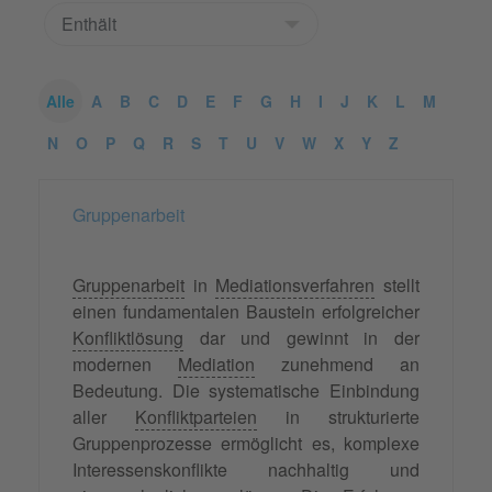
Alle
A
B
C
D
E
F
G
H
I
J
K
L
M
N
O
P
Q
R
S
T
U
V
W
X
Y
Z
Gruppenarbeit
Gruppenarbeit
in
Mediationsverfahren
stellt
einen fundamentalen Baustein erfolgreicher
Konfliktlösung
dar und gewinnt in der
modernen
Mediation
zunehmend an
Bedeutung. Die systematische Einbindung
aller
Konfliktparteien
in strukturierte
Gruppenprozesse ermöglicht es, komplexe
Interessenskonflikte nachhaltig und