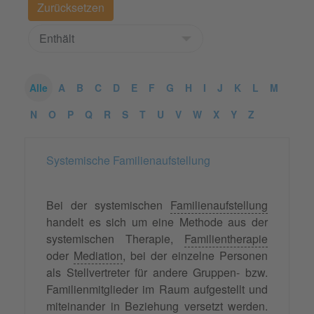
Alle
A
B
C
D
E
F
G
H
I
J
K
L
M
N
O
P
Q
R
S
T
U
V
W
X
Y
Z
Systemische Familienaufstellung
Bei der systemischen
Familienaufstellung
handelt es sich um eine Methode aus der
systemischen Therapie,
Familientherapie
oder
Mediation
, bei der einzelne Personen
als Stellvertreter für andere Gruppen- bzw.
Familienmitglieder im Raum aufgestellt und
miteinander in Beziehung versetzt werden.