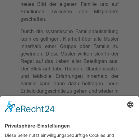
neues Bild der eigenen Familie und auf
Emotionen
zwischen den Mitgliedern
geschaffen.
Durch die systemische Familienaufstellung
kann es gelingen, Klarheit über alte Muster
innerhalb einer Gruppe oder Familie zu
gewinnen. Diese Muster wirken sich in der
Regel auf das Leben aller Beteiligten aus.
Der Blick auf Tabu-Themen, Glaubenssätze
und leidvolle Erfahrungen innerhalb der
Familie kann dann dazu beitragen, neue
Entwicklungsschritte zu gehen und wieder in
Balance zu kommen.
Eine systemische Familienaufstellung kann
sinnvoll sein, wenn Krisen, Trennungen,
Blockaden und andere Belastungen zu
Konflikten und Problemen führen.