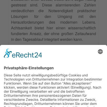
gestresst sind. Diese alarmierenden Zahlen
verdeutlichen die Notwendigkeit praktischer
Lösungen für den Umgang mit den
Herausforderungen des modernen Lebens.
Achtsamkeit bietet hier einen wissenschaftlich
fundierten Ansatz, der ohne großen Zeitaufwand
in den Tagesablauf integriert werden kann.
Weiterlesen
Markiert in:
Achtsamkeit
22559 Aufrufe
1
First Page
Previous Page
Next Page
Last Page