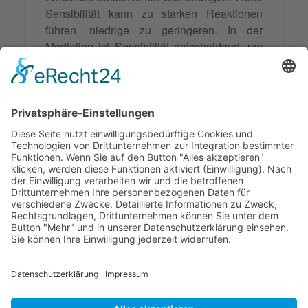
Sensibilität kann zu starken Reaktionen
führen, niedrige zu geringeren. In der
Mediation ist Sensibilität entscheidend, um
auf Bedürfnisse und Emotionen der
Konfliktparteien einzugehen und bildet die
Basis für Empathie. Eine sensible
Herangehensweise ist für eine erfolgreiche
Mediation unerlässlich und hilft,
Vertrauen
aufzubauen und Lösungen zu finden.
Synonyme: sensibel
© 2026 Frank Hartung Ihr Mediator bei Konflikten in Familie,
Erbschaft, Beruf, Wirtschaft und Schule
🏠 06844 Dessau-Roßlau Albrechtstraße 116 ☎
0340 530