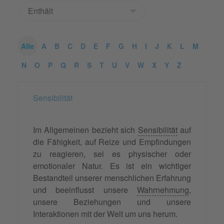
Alle
A
B
C
D
E
F
G
H
I
J
K
L
M
N
O
P
Q
R
S
T
U
V
W
X
Y
Z
Sensibilität
Im Allgemeinen bezieht sich
Sensibilität
auf
die Fähigkeit, auf Reize und Empfindungen
zu reagieren, sei es physischer oder
emotionaler Natur. Es ist ein wichtiger
Bestandteil unserer menschlichen Erfahrung
und beeinflusst unsere
Wahrnehmung
,
unsere Beziehungen und unsere
Interaktionen mit der Welt um uns herum.