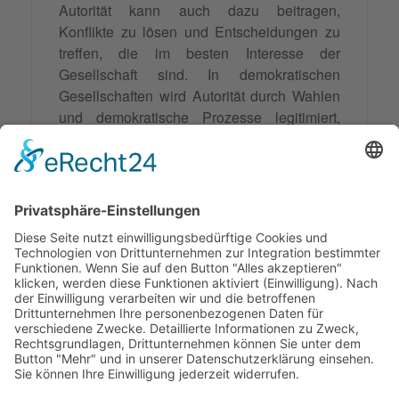
Autorität kann auch dazu beitragen,
Konflikte zu lösen und Entscheidungen zu
treffen, die im besten Interesse der
Gesellschaft sind. In demokratischen
Gesellschaften wird Autorität durch Wahlen
und demokratische Prozesse legitimiert,
während in autoritären Regimen die
Autorität oft von einer einzelnen Person oder
Gruppe ausgeübt wird, ohne die
Zustimmung der Bevölkerung.
© 2026 Frank Hartung Ihr Mediator bei Konflikten in Familie,