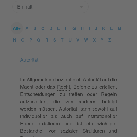
Alle
A
B
C
D
E
F
G
H
I
J
K
L
M
N
O
P
Q
R
S
T
U
V
W
X
Y
Z
Autorität
Im Allgemeinen bezieht sich
Autorität
auf die
Macht oder das
Recht
, Befehle zu erteilen,
Entscheidungen zu treffen oder Regeln
aufzustellen, die von anderen befolgt
werden müssen. Autorität kann sowohl auf
individueller als auch auf institutioneller
Ebene existieren und ist ein wichtiger
Bestandteil von sozialen Strukturen und