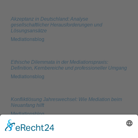
Akzeptanz in Deutschland: Analyse
gesellschaftlicher Herausforderungen und
Lösungsansätze
Mediationsblog
Ethische Dilemmata in der Mediationspraxis:
Definition, Kernbereiche und professioneller Umgang
Mediationsblog
Konfliktlösung Jahreswechsel: Wie Mediation beim
Neuanfang hilft
Mediationsblog