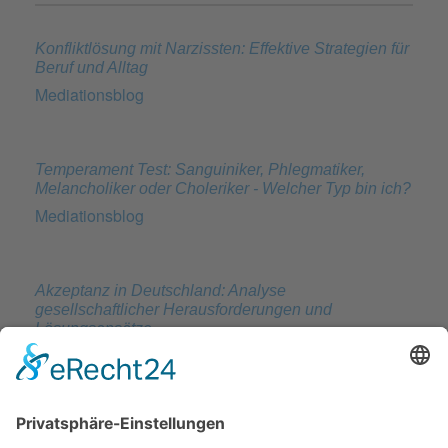
Konfliktlösung mit Narzissten: Effektive Strategien für
Beruf und Alltag
Mediationsblog
Temperament Test: Sanguiniker, Phlegmatiker,
Melancholiker oder Choleriker - Welcher Typ bin ich?
Mediationsblog
Akzeptanz in Deutschland: Analyse
gesellschaftlicher Herausforderungen und
Lösungsansätze
Mediationsblog
Ethische Dilemmata in der Mediationspraxis: