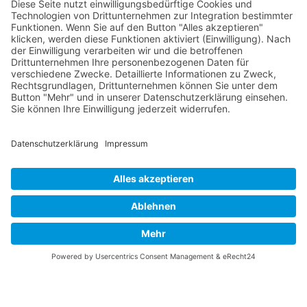
Definition, Kernbereiche und professioneller Umgang
Mediationsblog
Konfliktlösung Jahreswechsel: Wie Mediation beim
Neuanfang hilft
Mediationsblog
© 2026 Frank Hartung Ihr Mediator bei Konflikten in Familie,
Erbschaft, Beruf, Wirtschaft und Schule
🏠 06844 Dessau-Roßlau Albrechtstraße 116 ☎
0340 530
952 03
263
Bewertungen auf ProvenExpert.com
Frank Hartung - Familien- und Wirtschaftsmediator