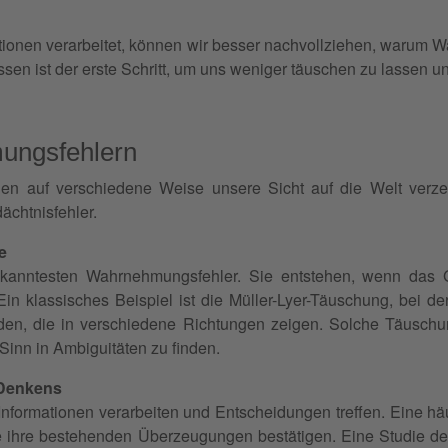
ationen verarbeitet, können wir besser nachvollziehen, warum 
en ist der erste Schritt, um uns weniger täuschen zu lassen un
ungsfehlern
en auf verschiedene Weise unsere Sicht auf die Welt verzer
chtnisfehler.
e
ekanntesten Wahrnehmungsfehler. Sie entstehen, wenn das G
Ein klassisches Beispiel ist die Müller-Lyer-Täuschung, bei de
rden, die in verschiedene Richtungen zeigen. Solche Täuschun
Sinn in Ambiguitäten zu finden.
 Denkens
Informationen verarbeiten und Entscheidungen treffen. Eine häuf
ihre bestehenden Überzeugungen bestätigen. Eine Studie der U