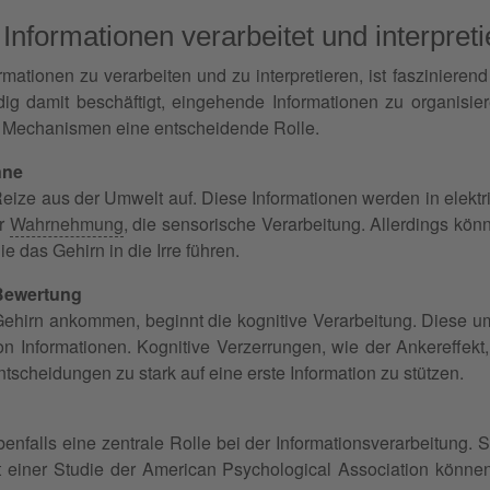
nformationen verarbeitet und interpreti
rmationen zu verarbeiten und zu interpretieren, ist faszinier
ndig damit beschäftigt, eingehende Informationen zu organisi
e Mechanismen eine entscheidende Rolle.
nne
eize aus der Umwelt auf. Diese Informationen werden in elekt
er
Wahrnehmung
, die sensorische Verarbeitung. Allerdings kön
 das Gehirn in die Irre führen.
 Bewertung
ehirn ankommen, beginnt die kognitive Verarbeitung. Diese u
 Informationen. Kognitive Verzerrungen, wie der Ankereffekt
ntscheidungen zu stark auf eine erste Information zu stützen.
nfalls eine zentrale Rolle bei der Informationsverarbeitung. 
aut einer Studie der American Psychological Association kön