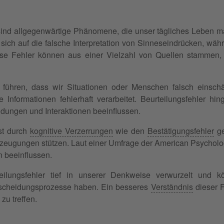
sind allgegenwärtige Phänomene, die unser tägliches Leben m
ch auf die falsche Interpretation von Sinneseindrücken, wäh
iese Fehler können aus einer Vielzahl von Quellen stammen,
ühren, dass wir Situationen oder Menschen falsch einschät
nformationen fehlerhaft verarbeitet. Beurteilungsfehler hin
idungen und Interaktionen beeinflussen.
st durch
kognitive Verzerrungen
wie den
Bestätigungsfehler
ge
erzeugungen stützen. Laut einer Umfrage der American Psycholo
 beeinflussen.
ilungsfehler tief in unserer Denkweise verwurzelt und k
scheidungsprozesse haben. Ein besseres
Verständnis
dieser F
zu treffen.