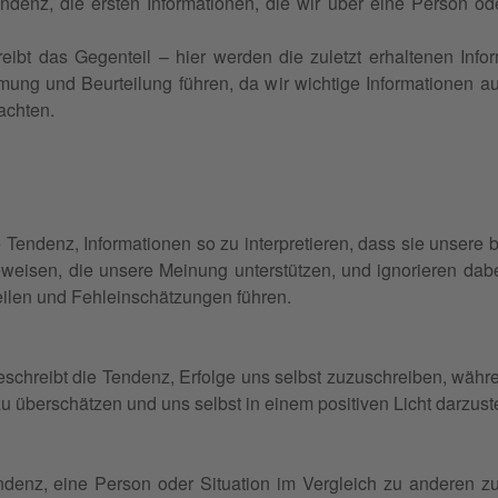
ndenz, die ersten Informationen, die wir über eine Person ode
ibt das Gegenteil – hier werden die zuletzt erhaltenen Inform
ung und Beurteilung führen, da wir wichtige Informationen au
achten.
ie Tendenz, Informationen so zu interpretieren, dass sie uns
eweisen, die unsere Meinung unterstützen, und ignorieren dab
eilen und Fehleinschätzungen führen.
eschreibt die Tendenz, Erfolge uns selbst zuzuschreiben, währ
u überschätzen und uns selbst in einem positiven Licht darzust
ndenz, eine Person oder Situation im Vergleich zu anderen zu b